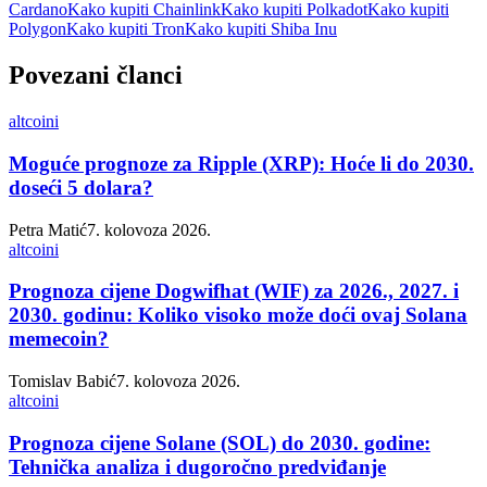
Cardano
Kako kupiti Chainlink
Kako kupiti Polkadot
Kako kupiti
Polygon
Kako kupiti Tron
Kako kupiti Shiba Inu
Povezani članci
altcoini
Moguće prognoze za Ripple (XRP): Hoće li do 2030.
doseći 5 dolara?
Petra Matić
7. kolovoza 2026.
altcoini
Prognoza cijene Dogwifhat (WIF) za 2026., 2027. i
2030. godinu: Koliko visoko može doći ovaj Solana
memecoin?
Tomislav Babić
7. kolovoza 2026.
altcoini
Prognoza cijene Solane (SOL) do 2030. godine:
Tehnička analiza i dugoročno predviđanje