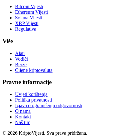
Bitcoin Vijesti
Ethereum Vijesti
Solana Vijesti
XRP Vijesti
Regulativa
Više
Alati
Vodiči
Berze
Cijene kriptovaluta
Pravne informacije
Uvjeti korištenja
Politika privatnosti
Izjava o ograničenju odgovornosti
O nama
Kontakt
Naš tim
©
2026
KriptoVijesti. Sva prava pridržana.