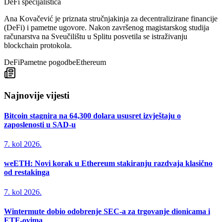
DeFi specijalistica
Ana Kovačević je priznata stručnjakinja za decentralizirane financije
(DeFi) i pametne ugovore. Nakon završenog magistarskog studija
računarstva na Sveučilištu u Splitu posvetila se istraživanju
blockchain protokola.
DeFi
Pametne pogodbe
Ethereum
Najnovije vijesti
Bitcoin stagnira na 64,300 dolara ususret izvještaju o
zaposlenosti u SAD-u
7. kol 2026.
weETH: Novi korak u Ethereum stakiranju razdvaja klasično
od restakinga
7. kol 2026.
Wintermute dobio odobrenje SEC-a za trgovanje dionicama i
ETF-ovima