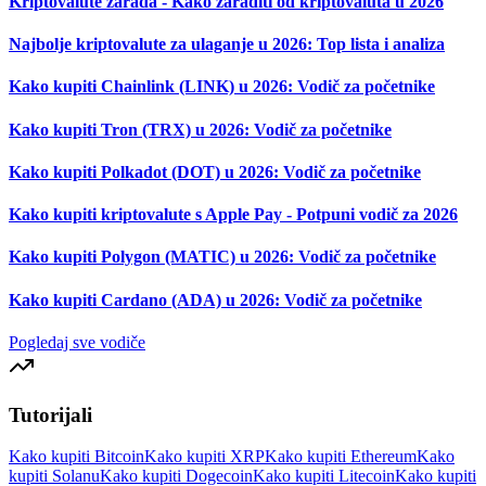
Kriptovalute zarada - Kako zaraditi od kriptovaluta u 2026
Najbolje kriptovalute za ulaganje u 2026: Top lista i analiza
Kako kupiti Chainlink (LINK) u 2026: Vodič za početnike
Kako kupiti Tron (TRX) u 2026: Vodič za početnike
Kako kupiti Polkadot (DOT) u 2026: Vodič za početnike
Kako kupiti kriptovalute s Apple Pay - Potpuni vodič za 2026
Kako kupiti Polygon (MATIC) u 2026: Vodič za početnike
Kako kupiti Cardano (ADA) u 2026: Vodič za početnike
Pogledaj sve vodiče
Tutorijali
Kako kupiti Bitcoin
Kako kupiti XRP
Kako kupiti Ethereum
Kako
kupiti Solanu
Kako kupiti Dogecoin
Kako kupiti Litecoin
Kako kupiti