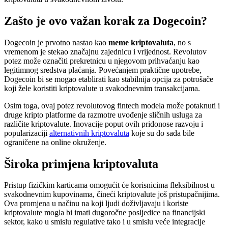
Zašto je ovo važan korak za Dogecoin?
Dogecoin je prvotno nastao kao
meme kriptovaluta
, no s
vremenom je stekao značajnu zajednicu i vrijednost. Revolutov
potez može označiti prekretnicu u njegovom prihvaćanju kao
legitimnog sredstva plaćanja. Povećanjem praktične upotrebe,
Dogecoin bi se mogao etablirati kao stabilnija opcija za potrošače
koji žele koristiti kriptovalute u svakodnevnim transakcijama.
Osim toga, ovaj potez revolutovog fintech modela može potaknuti i
druge kripto platforme da razmotre uvođenje sličnih usluga za
različite kriptovalute. Inovacije poput ovih pridonose razvoju i
popularizaciji
alternativnih kriptovaluta
koje su do sada bile
ograničene na online okruženje.
Široka primjena kriptovaluta
Pristup fizičkim karticama omogućit će korisnicima fleksibilnost u
svakodnevnim kupovinama, čineći kriptovalute još pristupačnijima.
Ova promjena u načinu na koji ljudi doživljavaju i koriste
kriptovalute mogla bi imati dugoročne posljedice na financijski
sektor, kako u smislu regulative tako i u smislu veće integracije