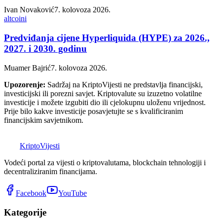
Ivan Novaković
7. kolovoza 2026.
altcoini
Predviđanja cijene Hyperliquida (HYPE) za 2026.,
2027. i 2030. godinu
Muamer Bajrić
7. kolovoza 2026.
Upozorenje:
Sadržaj na KriptoVijesti ne predstavlja financijski,
investicijski ili porezni savjet. Kriptovalute su izuzetno volatilne
investicije i možete izgubiti dio ili cjelokupnu uloženu vrijednost.
Prije bilo kakve investicije posavjetujte se s kvalificiranim
financijskim savjetnikom.
K
Kripto
Vijesti
Vodeći portal za vijesti o kriptovalutama, blockchain tehnologiji i
decentraliziranim financijama.
Facebook
YouTube
Kategorije