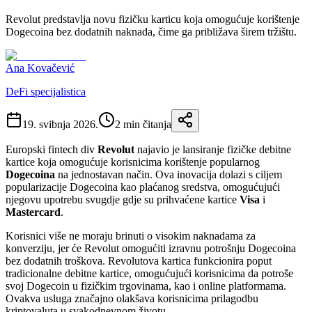
Revolut predstavlja novu fizičku karticu koja omogućuje korištenje
Dogecoina bez dodatnih naknada, čime ga približava širem tržištu.
Ana Kovačević
DeFi specijalistica
19. svibnja 2026.
2
min čitanja
Europski fintech div
Revolut
najavio je lansiranje fizičke debitne
kartice koja omogućuje korisnicima korištenje popularnog
Dogecoina
na jednostavan način. Ova inovacija dolazi s ciljem
popularizacije Dogecoina kao plaćanog sredstva, omogućujući
njegovu upotrebu svugdje gdje su prihvaćene kartice
Visa
i
Mastercard
.
Korisnici više ne moraju brinuti o visokim naknadama za
konverziju, jer će Revolut omogućiti izravnu potrošnju Dogecoina
bez dodatnih troškova. Revolutova kartica funkcionira poput
tradicionalne debitne kartice, omogućujući korisnicima da potroše
svoj Dogecoin u fizičkim trgovinama, kao i online platformama.
Ovakva usluga značajno olakšava korisnicima prilagodbu
kriptovaluta u svakodnevnom životu.