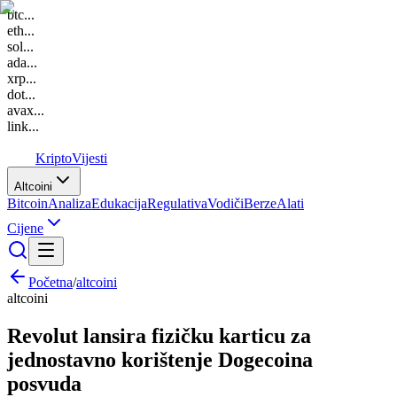
btc
...
eth
...
sol
...
ada
...
xrp
...
dot
...
avax
...
link
...
K
Kripto
Vijesti
Altcoini
Bitcoin
Analiza
Edukacija
Regulativa
Vodiči
Berze
Alati
Cijene
Početna
/
altcoini
altcoini
Revolut lansira fizičku karticu za
jednostavno korištenje Dogecoina
posvuda