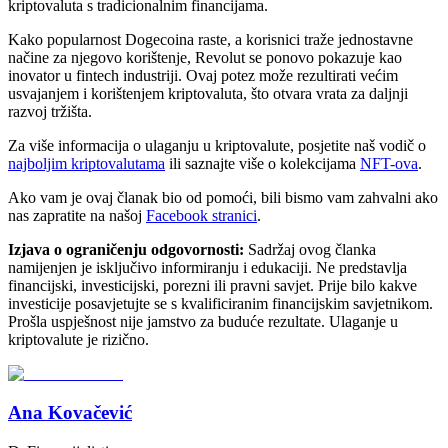
kriptovaluta s tradicionalnim financijama.
Kako popularnost Dogecoina raste, a korisnici traže jednostavne
načine za njegovo korištenje, Revolut se ponovo pokazuje kao
inovator u fintech industriji. Ovaj potez može rezultirati većim
usvajanjem i korištenjem kriptovaluta, što otvara vrata za daljnji
razvoj tržišta.
Za više informacija o ulaganju u kriptovalute, posjetite naš vodič o
najboljim kriptovalutama
ili saznajte više o kolekcijama
NFT-ova
.
Ako vam je ovaj članak bio od pomoći, bili bismo vam zahvalni ako
nas zapratite na našoj
Facebook stranici
.
Izjava o ograničenju odgovornosti:
Sadržaj ovog članka
namijenjen je isključivo informiranju i edukaciji. Ne predstavlja
financijski, investicijski, porezni ili pravni savjet. Prije bilo kakve
investicije posavjetujte se s kvalificiranim financijskim savjetnikom.
Prošla uspješnost nije jamstvo za buduće rezultate. Ulaganje u
kriptovalute je rizično.
Ana Kovačević