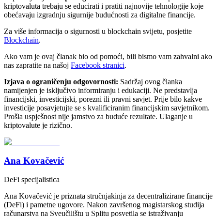
kriptovaluta trebaju se educirati i pratiti najnovije tehnologije koje
obećavaju izgradnju sigurnije budućnosti za digitalne financije.
Za više informacija o sigurnosti u blockchain svijetu, posjetite
Blockchain
.
Ako vam je ovaj članak bio od pomoći, bili bismo vam zahvalni ako
nas zapratite na našoj
Facebook stranici
.
Izjava o ograničenju odgovornosti:
Sadržaj ovog članka
namijenjen je isključivo informiranju i edukaciji. Ne predstavlja
financijski, investicijski, porezni ili pravni savjet. Prije bilo kakve
investicije posavjetujte se s kvalificiranim financijskim savjetnikom.
Prošla uspješnost nije jamstvo za buduće rezultate. Ulaganje u
kriptovalute je rizično.
Ana Kovačević
DeFi specijalistica
Ana Kovačević je priznata stručnjakinja za decentralizirane financije
(DeFi) i pametne ugovore. Nakon završenog magistarskog studija
računarstva na Sveučilištu u Splitu posvetila se istraživanju