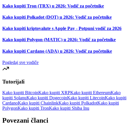
Kako kupiti Tron (TRX) u 2026: Vodič za početnike
Kako kupiti Polkadot (DOT) u 2026: Vodič za početnike
Kako kupiti kriptovalute s Apple Pay - Potpuni vodič za 2026
Kako kupiti Polygon (MATIC) u 2026: Vodič za početnike
Kako kupiti Cardano (ADA) u 2026: Vodič za početnike
Pogledaj sve vodiče
Tutorijali
Kako kupiti Bitcoin
Kako kupiti XRP
Kako kupiti Ethereum
Kako
kupiti Solanu
Kako kupiti Dogecoin
Kako kupiti Litecoin
Kako kupiti
Cardano
Kako kupiti Chainlink
Kako kupiti Polkadot
Kako kupiti
Polygon
Kako kupiti Tron
Kako kupiti Shiba Inu
Povezani članci