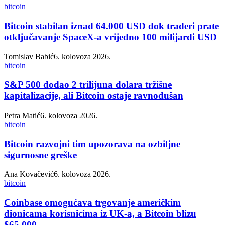
bitcoin
Bitcoin stabilan iznad 64.000 USD dok traderi prate
otključavanje SpaceX-a vrijedno 100 milijardi USD
Tomislav Babić
6. kolovoza 2026.
bitcoin
S&P 500 dodao 2 trilijuna dolara tržišne
kapitalizacije, ali Bitcoin ostaje ravnodušan
Petra Matić
6. kolovoza 2026.
bitcoin
Bitcoin razvojni tim upozorava na ozbiljne
sigurnosne greške
Ana Kovačević
6. kolovoza 2026.
bitcoin
Coinbase omogućava trgovanje američkim
dionicama korisnicima iz UK-a, a Bitcoin blizu
$65,000