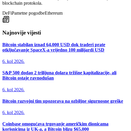
blockchain protokola.
DeFi
Pametne pogodbe
Ethereum
Najnovije vijesti
Bitcoin stabilan iznad 64.000 USD dok traderi prate
otključavanje SpaceX-a vrijedno 100 milijardi USD
6. kol 2026.
S&P 500 dodao 2 trilijuna dolara tržišne kapitalizacije, ali
Bitcoin ostaje ravnodušan
6. kol 2026.
Bitcoin razvojni tim upozorava na ozbiljne sigurnosne greške
6. kol 2026.
Coinbase omogućava trgovanje američkim dionicama
korisnicima iz UK-a, a Bitcoin blizu $65,000