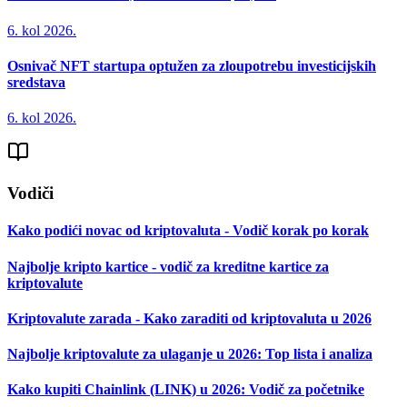
6. kol 2026.
Osnivač NFT startupa optužen za zloupotrebu investicijskih
sredstava
6. kol 2026.
Vodiči
Kako podići novac od kriptovaluta - Vodič korak po korak
Najbolje kripto kartice - vodič za kreditne kartice za
kriptovalute
Kriptovalute zarada - Kako zaraditi od kriptovaluta u 2026
Najbolje kriptovalute za ulaganje u 2026: Top lista i analiza
Kako kupiti Chainlink (LINK) u 2026: Vodič za početnike