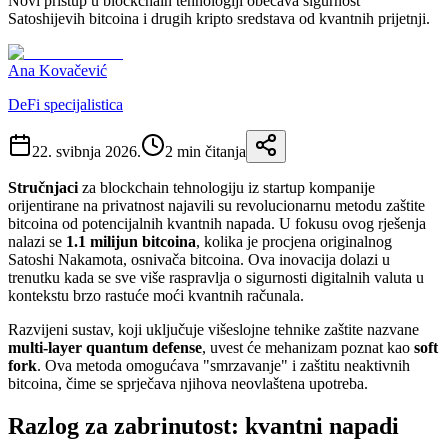
Novi pristup u blockchain tehnologiji obećava sigurnost
Satoshijevih bitcoina i drugih kripto sredstava od kvantnih prijetnji.
Ana Kovačević
DeFi specijalistica
22. svibnja 2026.
2
min čitanja
Stručnjaci
za blockchain tehnologiju iz startup kompanije
orijentirane na privatnost najavili su revolucionarnu metodu zaštite
bitcoina od potencijalnih kvantnih napada. U fokusu ovog rješenja
nalazi se
1.1 milijun bitcoina
, kolika je procjena originalnog
Satoshi Nakamota, osnivača bitcoina. Ova inovacija dolazi u
trenutku kada se sve više raspravlja o sigurnosti digitalnih valuta u
kontekstu brzo rastuće moći kvantnih računala.
Razvijeni sustav, koji uključuje višeslojne tehnike zaštite nazvane
multi-layer quantum defense
, uvest će mehanizam poznat kao
soft
fork
. Ova metoda omogućava "smrzavanje" i zaštitu neaktivnih
bitcoina, čime se sprječava njihova neovlaštena upotreba.
Razlog za zabrinutost: kvantni napadi