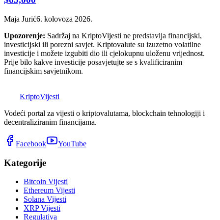
Maja Jurić
6. kolovoza 2026.
Upozorenje:
Sadržaj na KriptoVijesti ne predstavlja financijski,
investicijski ili porezni savjet. Kriptovalute su izuzetno volatilne
investicije i možete izgubiti dio ili cjelokupnu uloženu vrijednost.
Prije bilo kakve investicije posavjetujte se s kvalificiranim
financijskim savjetnikom.
K
Kripto
Vijesti
Vodeći portal za vijesti o kriptovalutama, blockchain tehnologiji i
decentraliziranim financijama.
Facebook
YouTube
Kategorije
Bitcoin Vijesti
Ethereum Vijesti
Solana Vijesti
XRP Vijesti
Regulativa