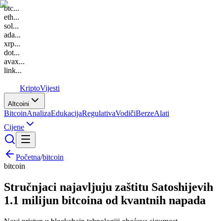
btc
...
eth
...
sol
...
ada
...
xrp
...
dot
...
avax
...
link
...
K
Kripto
Vijesti
Altcoini
Bitcoin
Analiza
Edukacija
Regulativa
Vodiči
Berze
Alati
Cijene
Početna
/
bitcoin
bitcoin
Stručnjaci najavljuju zaštitu Satoshijevih
1.1 milijun bitcoina od kvantnih napada