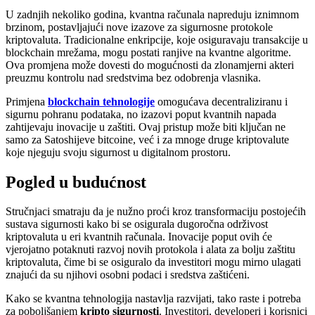
U zadnjih nekoliko godina, kvantna računala napreduju iznimnom
brzinom, postavljajući nove izazove za sigurnosne protokole
kriptovaluta. Tradicionalne enkripcije, koje osiguravaju transakcije u
blockchain mrežama, mogu postati ranjive na kvantne algoritme.
Ova promjena može dovesti do mogućnosti da zlonamjerni akteri
preuzmu kontrolu nad sredstvima bez odobrenja vlasnika.
Primjena
blockchain tehnologije
omogućava decentraliziranu i
sigurnu pohranu podataka, no izazovi poput kvantnih napada
zahtijevaju inovacije u zaštiti. Ovaj pristup može biti ključan ne
samo za Satoshijeve bitcoine, već i za mnoge druge kriptovalute
koje njeguju svoju sigurnost u digitalnom prostoru.
Pogled u budućnost
Stručnjaci smatraju da je nužno proći kroz transformaciju postojećih
sustava sigurnosti kako bi se osigurala dugoročna održivost
kriptovaluta u eri kvantnih računala. Inovacije poput ovih će
vjerojatno potaknuti razvoj novih protokola i alata za bolju zaštitu
kriptovaluta, čime bi se osiguralo da investitori mogu mirno ulagati
znajući da su njihovi osobni podaci i sredstva zaštićeni.
Kako se kvantna tehnologija nastavlja razvijati, tako raste i potreba
za poboljšanjem
kripto sigurnosti
. Investitori, developeri i korisnici