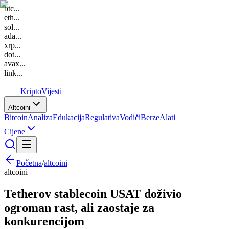
btc
...
eth
...
sol
...
ada
...
xrp
...
dot
...
avax
...
link
...
K
Kripto
Vijesti
Altcoini
Bitcoin
Analiza
Edukacija
Regulativa
Vodiči
Berze
Alati
Cijene
Početna
/
altcoini
altcoini
Tetherov stablecoin USAT doživio
ogroman rast, ali zaostaje za
konkurencijom