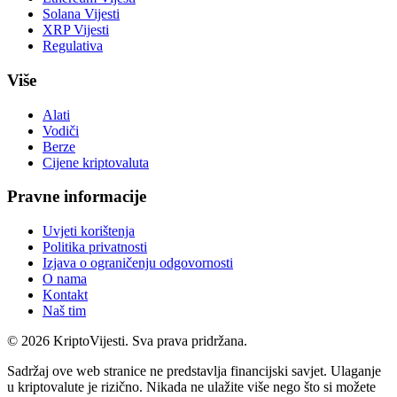
Solana Vijesti
XRP Vijesti
Regulativa
Više
Alati
Vodiči
Berze
Cijene kriptovaluta
Pravne informacije
Uvjeti korištenja
Politika privatnosti
Izjava o ograničenju odgovornosti
O nama
Kontakt
Naš tim
©
2026
KriptoVijesti. Sva prava pridržana.
Sadržaj ove web stranice ne predstavlja financijski savjet. Ulaganje
u kriptovalute je rizično. Nikada ne ulažite više nego što si možete