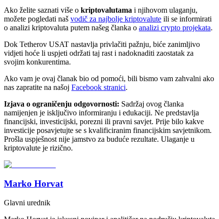
Ako želite saznati više o
kriptovalutama
i njihovom ulaganju,
možete pogledati naš
vodič za najbolje kriptovalute
ili se informirati
o analizi kriptovaluta putem našeg članka o
analizi crypto projekata
.
Dok Tetherov USAT nastavlja privlačiti pažnju, biće zanimljivo
vidjeti hoće li uspjeti održati taj rast i nadoknaditi zaostatak za
svojim konkurentima.
Ako vam je ovaj članak bio od pomoći, bili bismo vam zahvalni ako
nas zapratite na našoj
Facebook stranici
.
Izjava o ograničenju odgovornosti:
Sadržaj ovog članka
namijenjen je isključivo informiranju i edukaciji. Ne predstavlja
financijski, investicijski, porezni ili pravni savjet. Prije bilo kakve
investicije posavjetujte se s kvalificiranim financijskim savjetnikom.
Prošla uspješnost nije jamstvo za buduće rezultate. Ulaganje u
kriptovalute je rizično.
Marko Horvat
Glavni urednik