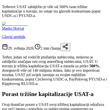
Tetherov USAT zabilježio je više od 500% rasta tržišne
kapitalizacije u travnju, no ostaje iza glavnih konkurenata poput
USDC-a i PYUSD-a.
Marko Horvat
Glavni urednik
29. svibnja 2026.
2
min čitanja
Tether, jedan od vodećih pružatelja stablecoina, nedavno je
zabilježio značajan rast svog američkog stablecoina, USAT. U
travnju je tržišna kapitalizacija USAT-a narasla za preko
500%
,
dosegnuvši više od 140 milijuna dolara. Iako je ovo impresivan
rezultat, USAT još uvijek zaostaje za svojim najbližim
konkurentima, poput Circleovog USDC-a, PayPalovog PYUSD-a i
Rippleovog RLUSD-a.
Porast tržišne kapitalizacije USAT-a
Ovaj drastičan porast u USAT-ovoj tržišnoj kapitalizaciji odražava
sve veći interes i potražnju za stablecoinima usmjerenim na