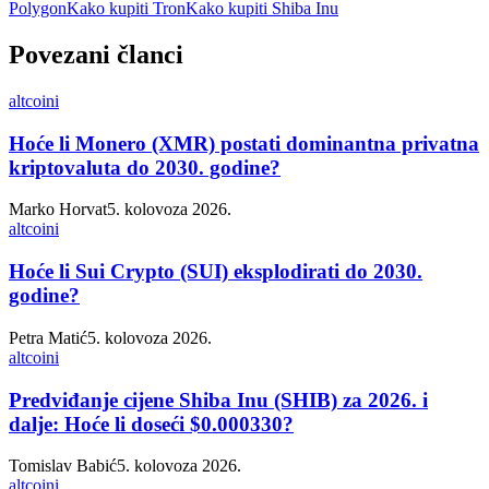
Polygon
Kako kupiti Tron
Kako kupiti Shiba Inu
Povezani članci
altcoini
Hoće li Monero (XMR) postati dominantna privatna
kriptovaluta do 2030. godine?
Marko Horvat
5. kolovoza 2026.
altcoini
Hoće li Sui Crypto (SUI) eksplodirati do 2030.
godine?
Petra Matić
5. kolovoza 2026.
altcoini
Predviđanje cijene Shiba Inu (SHIB) za 2026. i
dalje: Hoće li doseći $0.000330?
Tomislav Babić
5. kolovoza 2026.
altcoini