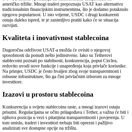
američko tržište. Mnogi traderi prepoznaju USAT kao alternativu
tradicionalnim financijskim instrumentima, što je dodatno potaknulo
njegovu popularnost. U isto vrijeme, USDC i drugi konkurenti
ostaju daleko ispred, te je zanimljivo pratiti kako će se situacija
razvijati.
Kvaliteta i inovativnost stablecoina
Dugoročna održivost USAT-a možda će ovisiti o njegovoj
sposobnosti da ponudi nešto jedinstveno. Iako su Tetherovi
stablecoini poznati po stabilnosti, konkurencija, poput Circlea,
redovito uvodi nove funkcije i unapređenja koja privlače korisnike.
Na primjer, USDC je često hvaljen zbog svoje transparentnosti i
robusne infrastrukture, što ga čini privlačnim izborom za mnoge
investitore.
Izazovi u prostoru stablecoina
Konkurencija u svijetu stablecoina raste, a mnogi izazovi ostaju
prisutni. Regulacijama se očito prilagođava i Tether, a važna će biti i
njihova pozicija u vezi s pitanjima transparentnosti i povjerenja. U
tom smislu, traderi i investitori trebaju biti oprezni i pažljivo
analizirati sve dostupne opcije na tržištu.