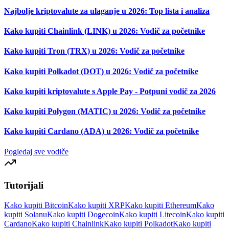
Najbolje kriptovalute za ulaganje u 2026: Top lista i analiza
Kako kupiti Chainlink (LINK) u 2026: Vodič za početnike
Kako kupiti Tron (TRX) u 2026: Vodič za početnike
Kako kupiti Polkadot (DOT) u 2026: Vodič za početnike
Kako kupiti kriptovalute s Apple Pay - Potpuni vodič za 2026
Kako kupiti Polygon (MATIC) u 2026: Vodič za početnike
Kako kupiti Cardano (ADA) u 2026: Vodič za početnike
Pogledaj sve vodiče
Tutorijali
Kako kupiti Bitcoin
Kako kupiti XRP
Kako kupiti Ethereum
Kako
kupiti Solanu
Kako kupiti Dogecoin
Kako kupiti Litecoin
Kako kupiti
Cardano
Kako kupiti Chainlink
Kako kupiti Polkadot
Kako kupiti