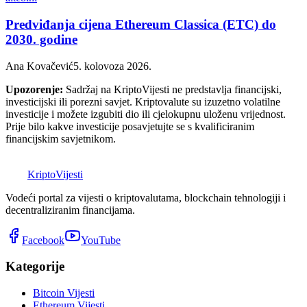
Predviđanja cijena Ethereum Classica (ETC) do
2030. godine
Ana Kovačević
5. kolovoza 2026.
Upozorenje:
Sadržaj na KriptoVijesti ne predstavlja financijski,
investicijski ili porezni savjet. Kriptovalute su izuzetno volatilne
investicije i možete izgubiti dio ili cjelokupnu uloženu vrijednost.
Prije bilo kakve investicije posavjetujte se s kvalificiranim
financijskim savjetnikom.
K
Kripto
Vijesti
Vodeći portal za vijesti o kriptovalutama, blockchain tehnologiji i
decentraliziranim financijama.
Facebook
YouTube
Kategorije
Bitcoin Vijesti
Ethereum Vijesti