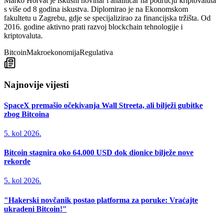
Marko Horvat je iskusni novinar i analitičar na području kriptovaluta
s više od 8 godina iskustva. Diplomirao je na Ekonomskom
fakultetu u Zagrebu, gdje se specijalizirao za financijska tržišta. Od
2016. godine aktivno prati razvoj blockchain tehnologije i
kriptovaluta.
Bitcoin
Makroekonomija
Regulativa
Najnovije vijesti
SpaceX premašio očekivanja Wall Streeta, ali bilježi gubitke
zbog Bitcoina
5. kol 2026.
Bitcoin stagnira oko 64.000 USD dok dionice bilježe nove
rekorde
5. kol 2026.
"Hakerski novčanik postao platforma za poruke: Vraćajte
ukradeni Bitcoin!"