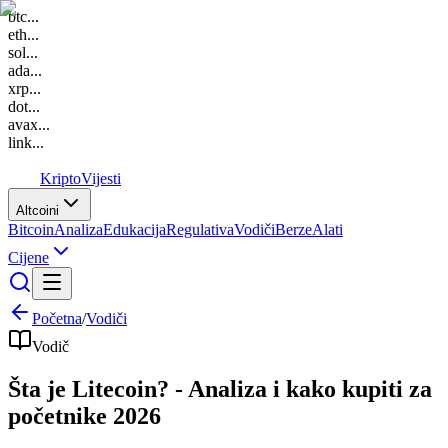
btc
...
eth
...
sol
...
ada
...
xrp
...
dot
...
avax
...
link
...
K
Kripto
Vijesti
Altcoini
Bitcoin
Analiza
Edukacija
Regulativa
Vodiči
Berze
Alati
Cijene
Početna
/
Vodiči
Vodič
Šta je Litecoin? - Analiza i kako kupiti za
početnike 2026