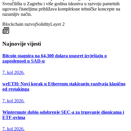
Sveučilišta u Zagrebu i više godina iskustva u razvoju pametnih
ugovora čitateljima približava kompleksne tehničke koncepte na
razumljiv način.
Blockchain razvoj
Solidity
Layer 2
Najnovije vijesti
Bitcoin stagnira na 64,300 dolara ususret izvještaju o
zaposlenosti u SAD-u
7. kol 2026.
weETH: Novi korak u Ethereum stakiranju razdvaja klasično
od restakinga
7. kol 2026.
Wintermute dobio odobrenje SEC-a za trgovanje dionicama i
ETF-ovima
7. kol 2026.