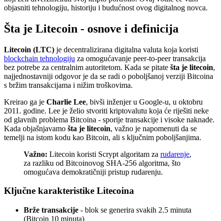
objasniti tehnologiju, historiju i budućnost ovog digitalnog novca.
Šta je Litecoin - osnove i definicija
Litecoin (LTC)
je decentralizirana digitalna valuta koja koristi
blockchain tehnologiju
za omogućavanje peer-to-peer transakcija
bez potrebe za centralnim autoritetom. Kada se pitate
šta je litecoin
,
najjednostavniji odgovor je da se radi o poboljšanoj verziji Bitcoina
s bržim transakcijama i nižim troškovima.
Kreirao ga je
Charlie Lee
, bivši inženjer u Google-u, u oktobru
2011. godine. Lee je želio stvoriti kriptovalutu koja će riješiti neke
od glavnih problema Bitcoina - sporije transakcije i visoke naknade.
Kada objašnjavamo
šta je litecoin
, važno je napomenuti da se
temelji na istom kodu kao Bitcoin, ali s ključnim poboljšanjima.
Važno:
Litecoin koristi Scrypt algoritam za
rudarenje
,
za razliku od Bitcoinovog SHA-256 algoritma, što
omogućava demokratičniji pristup rudarenju.
Ključne karakteristike Litecoina
Brže transakcije
- blok se generira svakih 2.5 minuta
(Bitcoin 10 minuta)