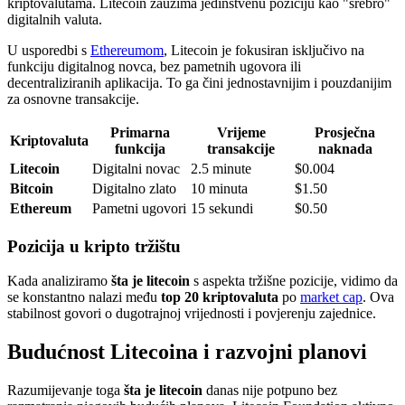
kriptovalutama. Litecoin zauzima jedinstvenu poziciju kao "srebro"
digitalnih valuta.
U usporedbi s
Ethereumom
, Litecoin je fokusiran isključivo na
funkciju digitalnog novca, bez pametnih ugovora ili
decentraliziranih aplikacija. To ga čini jednostavnijim i pouzdanijim
za osnovne transakcije.
Primarna
Vrijeme
Prosječna
Kriptovaluta
funkcija
transakcije
naknada
Litecoin
Digitalni novac
2.5 minute
$0.004
Bitcoin
Digitalno zlato
10 minuta
$1.50
Ethereum
Pametni ugovori
15 sekundi
$0.50
Pozicija u kripto tržištu
Kada analiziramo
šta je litecoin
s aspekta tržišne pozicije, vidimo da
se konstantno nalazi među
top 20 kriptovaluta
po
market cap
. Ova
stabilnost govori o dugotrajnoj vrijednosti i povjerenju zajednice.
Budućnost Litecoina i razvojni planovi
Razumijevanje toga
šta je litecoin
danas nije potpuno bez