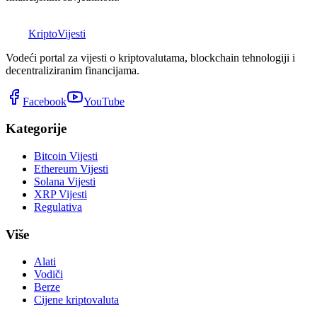
K
Kripto
Vijesti
Vodeći portal za vijesti o kriptovalutama, blockchain tehnologiji i
decentraliziranim financijama.
Facebook
YouTube
Kategorije
Bitcoin Vijesti
Ethereum Vijesti
Solana Vijesti
XRP Vijesti
Regulativa
Više
Alati
Vodiči
Berze
Cijene kriptovaluta