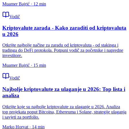
Muamer Bajrić
·
12
min
Vodič
Kriptovalute zarada - Kako zaraditi od kriptovaluta
u 2026
Otkrijte najbolje načine za zaradu od kriptovaluta - od stakinga i
tradinga do DeFi protokola. Potpuni vodič za početnike i napredne
investitore.
Muamer Bajrić
·
15
min
Vodič
Najbolje kriptovalute za ulaganje u 2026: Top lista i
analiza
Otkrijte koje su najbolje kriptovalute za ulaganje u 2026. Analiza
top projekata poput Bitcoina, Ethereuma i Solane, strategije ulaganja
i savjeti za portfolio.
Marko Horvat
·
14
min