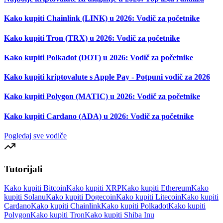
Kako kupiti Chainlink (LINK) u 2026: Vodič za početnike
Kako kupiti Tron (TRX) u 2026: Vodič za početnike
Kako kupiti Polkadot (DOT) u 2026: Vodič za početnike
Kako kupiti kriptovalute s Apple Pay - Potpuni vodič za 2026
Kako kupiti Polygon (MATIC) u 2026: Vodič za početnike
Kako kupiti Cardano (ADA) u 2026: Vodič za početnike
Pogledaj sve vodiče
Tutorijali
Kako kupiti Bitcoin
Kako kupiti XRP
Kako kupiti Ethereum
Kako
kupiti Solanu
Kako kupiti Dogecoin
Kako kupiti Litecoin
Kako kupiti
Cardano
Kako kupiti Chainlink
Kako kupiti Polkadot
Kako kupiti
Polygon
Kako kupiti Tron
Kako kupiti Shiba Inu