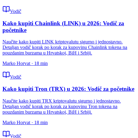
Vodič
Kako kupiti Chainlink (LINK) u 2026: Vodič za
početnike
Naučite kako kupiti LINK kriptovalutu sigurno i jednostavno.
Detaljan vodič korak po korak za kupovinu Chainlink tokena na
pouzdanim burzama u Hrvatskoj, BiH i Srbiji.
Marko Horvat
·
18
min
Vodič
Kako kupiti Tron (TRX) u 2026: Vodič za početnike
Naučite kako kupiti TRX kriptovalutu sigurno i jednostavno.
Detaljan vodič korak po korak za kupovinu Tron tokena na
pouzdanim burzama u Hrvatskoj, BiH i Srbiji.
Marko Horvat
·
18
min
Vodič