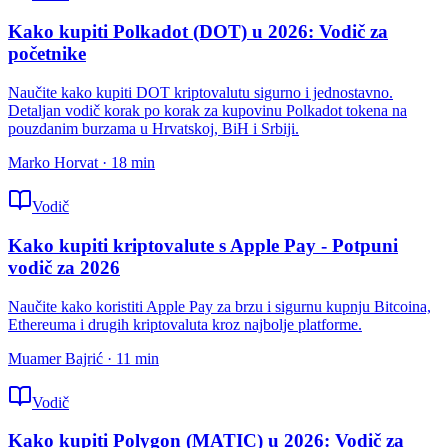
Kako kupiti Polkadot (DOT) u 2026: Vodič za
početnike
Naučite kako kupiti DOT kriptovalutu sigurno i jednostavno.
Detaljan vodič korak po korak za kupovinu Polkadot tokena na
pouzdanim burzama u Hrvatskoj, BiH i Srbiji.
Marko Horvat
·
18
min
Vodič
Kako kupiti kriptovalute s Apple Pay - Potpuni
vodič za 2026
Naučite kako koristiti Apple Pay za brzu i sigurnu kupnju Bitcoina,
Ethereuma i drugih kriptovaluta kroz najbolje platforme.
Muamer Bajrić
·
11
min
Vodič
Kako kupiti Polygon (MATIC) u 2026: Vodič za