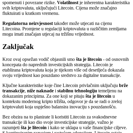
spomenuti i povezane rizike.
Volatilnost
je inherentna karakteristika
svih kriptovaluta, uključujući Litecoin. Cijena može značajno
fluktuirati u kratkom vremenu.
Regulatorna neizvjesnost
također može utjecati na cijenu
Litecoina. Promjene u regulaciji kriptovaluta u različitim zemljama
mogu imati značajan utjecaj na tržišnu vrijednost.
Zaključak
Kroz ovaj opsežan vodič objasnili smo
šta je litecoin
- od osnovnih
koncepata do naprednih investicijskih strategija. Litecoin je
etablirana kriptovaluta koja je tijekom više od desetljeća dokazala
svoju vrijednost kao pouzdano sredstvo za digitalne transakcije.
Ključne karakteristike koje čine Litecoin privlačnim uključuju
brže
transakcije
,
niže naknade
i
stabilnu tehnologiju
temeljenu na
dokazanim principima. Za one koji se pitaju
šta je litecoin
u
kontekstu modernog kripto tržišta, odgovor je da se radi o zreloj
kriptovaluti koja uspješno balansira inovaciju s pouzdanošću.
Bez obzira na to planirate li koristiti Litecoin za svakodnevne
transakcije ili kao dio svoje investicijske strategije, važno je
razumjeti
šta je litecoin
i kako se uklapa u vaše financijske ciljeve.
S kontinuiranim razvojem i rastućom adopcijom, Litecoin ostaje