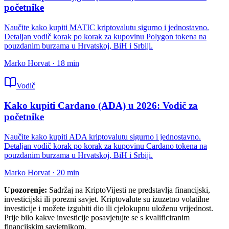
početnike
Naučite kako kupiti MATIC kriptovalutu sigurno i jednostavno.
Detaljan vodič korak po korak za kupovinu Polygon tokena na
pouzdanim burzama u Hrvatskoj, BiH i Srbiji.
Marko Horvat
·
18
min
Vodič
Kako kupiti Cardano (ADA) u 2026: Vodič za
početnike
Naučite kako kupiti ADA kriptovalutu sigurno i jednostavno.
Detaljan vodič korak po korak za kupovinu Cardano tokena na
pouzdanim burzama u Hrvatskoj, BiH i Srbiji.
Marko Horvat
·
20
min
Upozorenje:
Sadržaj na KriptoVijesti ne predstavlja financijski,
investicijski ili porezni savjet. Kriptovalute su izuzetno volatilne
investicije i možete izgubiti dio ili cjelokupnu uloženu vrijednost.
Prije bilo kakve investicije posavjetujte se s kvalificiranim
financijskim savjetnikom.