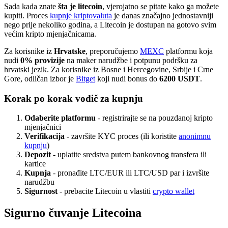
Sada kada znate
šta je litecoin
, vjerojatno se pitate kako ga možete
kupiti. Proces
kupnje kriptovaluta
je danas značajno jednostavniji
nego prije nekoliko godina, a Litecoin je dostupan na gotovo svim
većim kripto mjenjačnicama.
Za korisnike iz
Hrvatske
, preporučujemo
MEXC
platformu koja
nudi
0% provizije
na maker narudžbe i potpunu podršku za
hrvatski jezik. Za korisnike iz Bosne i Hercegovine, Srbije i Crne
Gore, odličan izbor je
Bitget
koji nudi bonus do
6200 USDT
.
Korak po korak vodič za kupnju
Odaberite platformu
- registrirajte se na pouzdanoj kripto
mjenjačnici
Verifikacija
- završite KYC proces (ili koristite
anonimnu
kupnju
)
Depozit
- uplatite sredstva putem bankovnog transfera ili
kartice
Kupnja
- pronađite LTC/EUR ili LTC/USD par i izvršite
narudžbu
Sigurnost
- prebacite Litecoin u vlastiti
crypto wallet
Sigurno čuvanje Litecoina