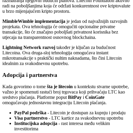
razmatranja njegovih budućih planova. Litecoin Foundation aktivno
radi na poboljšanjima koja će održati konkurentnost ove kriptovalute
u brzo mijenjajućem kripto prostoru.
MimbleWimble implementacija
je jedan od najvažnijih razvojnih
projekata. Ova tehnologija će omogućiti opcionalne privatne
transakcije, što će značajno poboljšati privatnost korisnika bez
utjecaja na transparentnost osnovnog blockchaina.
Lightning Network razvoj
također je ključan za budućnost
Litecoina. Ova druga-sloj tehnologija omogućava instant
mikrotransakcije s praktički nultim naknadama, što čini Litecoin
idealnim za svakodnevnu upotrebu.
Adopcija i partnerstva
Kada govorimo o tome
šta je litecoin
u kontekstu stvarne upotrebe,
važno je spomenuti rastući broj trgovaca koji prihvaćaju LTC kao
sredstvo plaćanja. Platforme poput
BitPay
i
CoinGate
omogućavaju jednostavnu integraciju Litecoin plaćanja.
PayPal podrška
- Litecoin je dostupan za kupnju i prodaju
Visa partnerstvo
- LTC kartice za svakodnevnu upotrebu
Institucijska adopcija
- rast interesa među velikim
investitorima