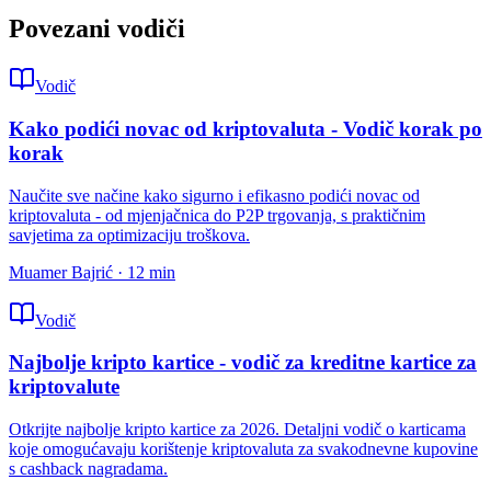
Povezani vodiči
Vodič
Kako podići novac od kriptovaluta - Vodič korak po
korak
Naučite sve načine kako sigurno i efikasno podići novac od
kriptovaluta - od mjenjačnica do P2P trgovanja, s praktičnim
savjetima za optimizaciju troškova.
Muamer Bajrić
·
12
min
Vodič
Najbolje kripto kartice - vodič za kreditne kartice za
kriptovalute
Otkrijte najbolje kripto kartice za 2026. Detaljni vodič o karticama
koje omogućavaju korištenje kriptovaluta za svakodnevne kupovine
s cashback nagradama.