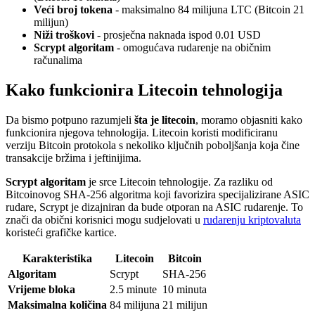
Veći broj tokena
- maksimalno 84 milijuna LTC (Bitcoin 21
milijun)
Niži troškovi
- prosječna naknada ispod 0.01 USD
Scrypt algoritam
- omogućava rudarenje na običnim
računalima
Kako funkcionira Litecoin tehnologija
Da bismo potpuno razumjeli
šta je litecoin
, moramo objasniti kako
funkcionira njegova tehnologija. Litecoin koristi modificiranu
verziju Bitcoin protokola s nekoliko ključnih poboljšanja koja čine
transakcije bržima i jeftinijima.
Scrypt algoritam
je srce Litecoin tehnologije. Za razliku od
Bitcoinovog SHA-256 algoritma koji favorizira specijalizirane ASIC
rudare, Scrypt je dizajniran da bude otporan na ASIC rudarenje. To
znači da obični korisnici mogu sudjelovati u
rudarenju kriptovaluta
koristeći grafičke kartice.
Karakteristika
Litecoin
Bitcoin
Algoritam
Scrypt
SHA-256
Vrijeme bloka
2.5 minute
10 minuta
Maksimalna količina
84 milijuna
21 milijun