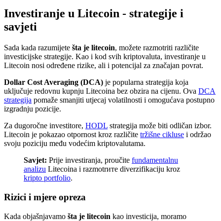
Investiranje u Litecoin - strategije i
savjeti
Sada kada razumijete
šta je litecoin
, možete razmotriti različite
investicijske strategije. Kao i kod svih kriptovaluta, investiranje u
Litecoin nosi određene rizike, ali i potencijal za značajan povrat.
Dollar Cost Averaging (DCA)
je popularna strategija koja
uključuje redovnu kupnju Litecoina bez obzira na cijenu. Ova
DCA
strategija
pomaže smanjiti utjecaj volatilnosti i omogućava postupno
izgradnju pozicije.
Za dugoročne investitore,
HODL
strategija može biti odličan izbor.
Litecoin je pokazao otpornost kroz različite
tržišne cikluse
i održao
svoju poziciju među vodećim kriptovalutama.
Savjet:
Prije investiranja, proučite
fundamentalnu
analizu
Litecoina i razmotrите diverzifikaciju kroz
kripto portfolio
.
Rizici i mjere opreza
Kada objašnjavamo
šta je litecoin
kao investicija, moramo