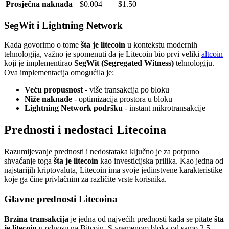
Prosječna naknada
$0.004
$1.50
SegWit i Lightning Network
Kada govorimo o tome
šta je litecoin
u kontekstu modernih
tehnologija, važno je spomenuti da je Litecoin bio prvi veliki
altcoin
koji je implementirao
SegWit (Segregated Witness)
tehnologiju.
Ova implementacija omogućila je:
Veću propusnost
- više transakcija po bloku
Niže naknade
- optimizacija prostora u bloku
Lightning Network podršku
- instant mikrotransakcije
Prednosti i nedostaci Litecoina
Razumijevanje prednosti i nedostataka ključno je za potpuno
shvaćanje toga
šta je litecoin
kao investicijska prilika. Kao jedna od
najstarijih kriptovaluta, Litecoin ima svoje jedinstvene karakteristike
koje ga čine privlačnim za različite vrste korisnika.
Glavne prednosti Litecoina
Brzina transakcija
je jedna od najvećih prednosti kada se pitate
šta
je litecoin
u odnosu na Bitcoin. S vremenom bloka od samo 2.5