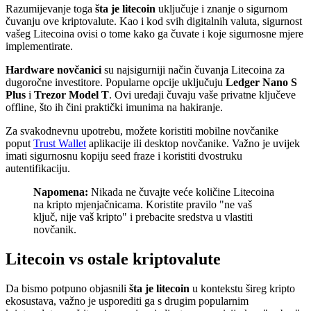
Razumijevanje toga
šta je litecoin
uključuje i znanje o sigurnom
čuvanju ove kriptovalute. Kao i kod svih digitalnih valuta, sigurnost
vašeg Litecoina ovisi o tome kako ga čuvate i koje sigurnosne mjere
implementirate.
Hardware novčanici
su najsigurniji način čuvanja Litecoina za
dugoročne investitore. Popularne opcije uključuju
Ledger Nano S
Plus
i
Trezor Model T
. Ovi uređaji čuvaju vaše privatne ključeve
offline, što ih čini praktički imunima na hakiranje.
Za svakodnevnu upotrebu, možete koristiti mobilne novčanike
poput
Trust Wallet
aplikacije ili desktop novčanike. Važno je uvijek
imati sigurnosnu kopiju seed fraze i koristiti dvostruku
autentifikaciju.
Napomena:
Nikada ne čuvajte veće količine Litecoina
na kripto mjenjačnicama. Koristite pravilo "ne vaš
ključ, nije vaš kripto" i prebacite sredstva u vlastiti
novčanik.
Litecoin vs ostale kriptovalute
Da bismo potpuno objasnili
šta je litecoin
u kontekstu šireg kripto
ekosustava, važno je usporediti ga s drugim popularnim