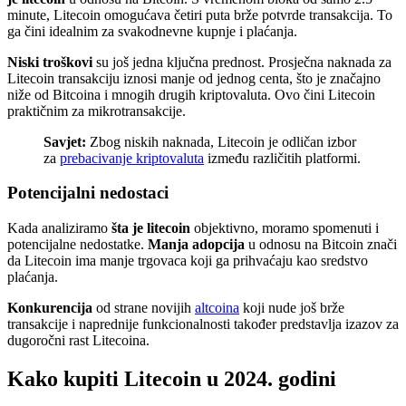
minute, Litecoin omogućava četiri puta brže potvrde transakcija. To
ga čini idealnim za svakodnevne kupnje i plaćanja.
Niski troškovi
su još jedna ključna prednost. Prosječna naknada za
Litecoin transakciju iznosi manje od jednog centa, što je značajno
niže od Bitcoina i mnogih drugih kriptovaluta. Ovo čini Litecoin
praktičnim za mikrotransakcije.
Savjet:
Zbog niskih naknada, Litecoin je odličan izbor
za
prebacivanje kriptovaluta
između različitih platformi.
Potencijalni nedostaci
Kada analiziramo
šta je litecoin
objektivno, moramo spomenuti i
potencijalne nedostatke.
Manja adopcija
u odnosu na Bitcoin znači
da Litecoin ima manje trgovaca koji ga prihvaćaju kao sredstvo
plaćanja.
Konkurencija
od strane novijih
altcoina
koji nude još brže
transakcije i naprednije funkcionalnosti također predstavlja izazov za
dugoročni rast Litecoina.
Kako kupiti Litecoin u 2024. godini