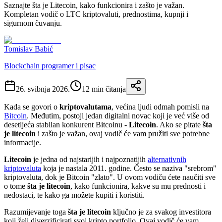
Saznajte šta je Litecoin, kako funkcionira i zašto je važan.
Kompletan vodič o LTC kriptovaluti, prednostima, kupnji i
sigurnom čuvanju.
Tomislav Babić
Blockchain programer i pisac
26. svibnja 2026.
12
min čitanja
Kada se govori o
kriptovalutama
, većina ljudi odmah pomisli na
Bitcoin
. Međutim, postoji jedan digitalni novac koji je već više od
desetljeća stabilan konkurent Bitcoinu -
Litecoin
. Ako se pitate
šta
je litecoin
i zašto je važan, ovaj vodič će vam pružiti sve potrebne
informacije.
Litecoin
je jedna od najstarijih i najpoznatijih
alternativnih
kriptovaluta
koja je nastala 2011. godine. Često se naziva "srebrom"
kriptovaluta, dok je Bitcoin "zlato". U ovom vodiču ćete naučiti sve
o tome
šta je litecoin
, kako funkcionira, kakve su mu prednosti i
nedostaci, te kako ga možete kupiti i koristiti.
Razumijevanje toga
šta je litecoin
ključno je za svakog investitora
koji želi diverzificirati svoj kripto portfolio. Ovaj vodič će vam