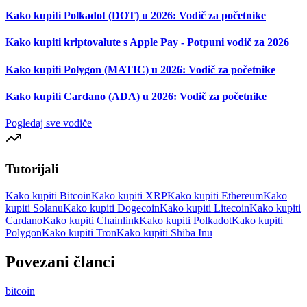
Kako kupiti Polkadot (DOT) u 2026: Vodič za početnike
Kako kupiti kriptovalute s Apple Pay - Potpuni vodič za 2026
Kako kupiti Polygon (MATIC) u 2026: Vodič za početnike
Kako kupiti Cardano (ADA) u 2026: Vodič za početnike
Pogledaj sve vodiče
Tutorijali
Kako kupiti Bitcoin
Kako kupiti XRP
Kako kupiti Ethereum
Kako
kupiti Solanu
Kako kupiti Dogecoin
Kako kupiti Litecoin
Kako kupiti
Cardano
Kako kupiti Chainlink
Kako kupiti Polkadot
Kako kupiti
Polygon
Kako kupiti Tron
Kako kupiti Shiba Inu
Povezani članci
bitcoin