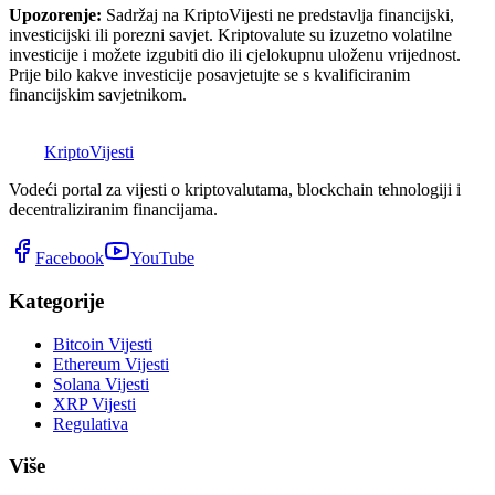
Upozorenje:
Sadržaj na KriptoVijesti ne predstavlja financijski,
investicijski ili porezni savjet. Kriptovalute su izuzetno volatilne
investicije i možete izgubiti dio ili cjelokupnu uloženu vrijednost.
Prije bilo kakve investicije posavjetujte se s kvalificiranim
financijskim savjetnikom.
K
Kripto
Vijesti
Vodeći portal za vijesti o kriptovalutama, blockchain tehnologiji i
decentraliziranim financijama.
Facebook
YouTube
Kategorije
Bitcoin Vijesti
Ethereum Vijesti
Solana Vijesti
XRP Vijesti
Regulativa
Više