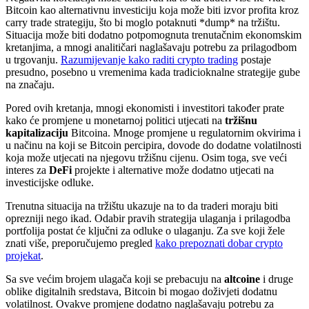
Bitcoin kao alternativnu investiciju koja može biti izvor profita kroz
carry trade strategiju, što bi moglo potaknuti *dump* na tržištu.
Situacija može biti dodatno potpomognuta trenutačnim ekonomskim
kretanjima, a mnogi analitičari naglašavaju potrebu za prilagodbom
u trgovanju.
Razumijevanje kako raditi crypto trading
postaje
presudno, posebno u vremenima kada tradicioknalne strategije gube
na značaju.
Pored ovih kretanja, mnogi ekonomisti i investitori također prate
kako će promjene u monetarnoj politici utjecati na
tržišnu
kapitalizaciju
Bitcoina. Mnoge promjene u regulatornim okvirima i
u načinu na koji se Bitcoin percipira, dovode do dodatne volatilnosti
koja može utjecati na njegovu tržišnu cijenu. Osim toga, sve veći
interes za
DeFi
projekte i alternative može dodatno utjecati na
investicijske odluke.
Trenutna situacija na tržištu ukazuje na to da traderi moraju biti
oprezniji nego ikad. Odabir pravih strategija ulaganja i prilagodba
portfolija postat će ključni za odluke o ulaganju. Za sve koji žele
znati više, preporučujemo pregled
kako prepoznati dobar crypto
projekat
.
Sa sve većim brojem ulagača koji se prebacuju na
altcoine
i druge
oblike digitalnih sredstava, Bitcoin bi mogao doživjeti dodatnu
volatilnost. Ovakve promjene dodatno naglašavaju potrebu za