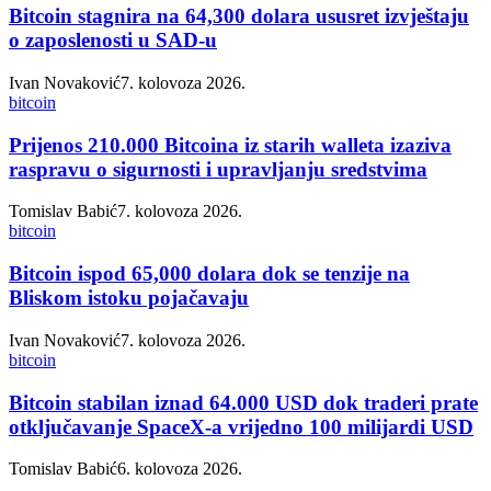
Bitcoin stagnira na 64,300 dolara ususret izvještaju
o zaposlenosti u SAD-u
Ivan Novaković
7. kolovoza 2026.
bitcoin
Prijenos 210.000 Bitcoina iz starih walleta izaziva
raspravu o sigurnosti i upravljanju sredstvima
Tomislav Babić
7. kolovoza 2026.
bitcoin
Bitcoin ispod 65,000 dolara dok se tenzije na
Bliskom istoku pojačavaju
Ivan Novaković
7. kolovoza 2026.
bitcoin
Bitcoin stabilan iznad 64.000 USD dok traderi prate
otključavanje SpaceX-a vrijedno 100 milijardi USD
Tomislav Babić
6. kolovoza 2026.