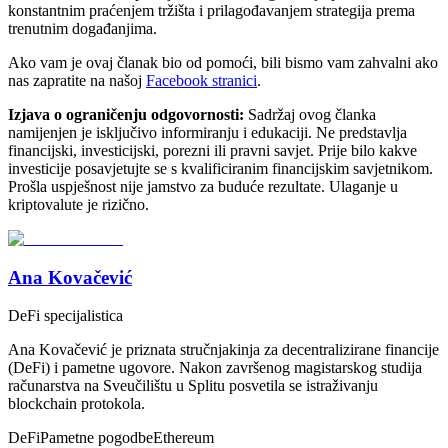
konstantnim praćenjem tržišta i prilagođavanjem strategija prema
trenutnim događanjima.
Ako vam je ovaj članak bio od pomoći, bili bismo vam zahvalni ako
nas zapratite na našoj
Facebook stranici
.
Izjava o ograničenju odgovornosti:
Sadržaj ovog članka
namijenjen je isključivo informiranju i edukaciji. Ne predstavlja
financijski, investicijski, porezni ili pravni savjet. Prije bilo kakve
investicije posavjetujte se s kvalificiranim financijskim savjetnikom.
Prošla uspješnost nije jamstvo za buduće rezultate. Ulaganje u
kriptovalute je rizično.
Ana Kovačević
DeFi specijalistica
Ana Kovačević je priznata stručnjakinja za decentralizirane financije
(DeFi) i pametne ugovore. Nakon završenog magistarskog studija
računarstva na Sveučilištu u Splitu posvetila se istraživanju
blockchain protokola.
DeFi
Pametne pogodbe
Ethereum