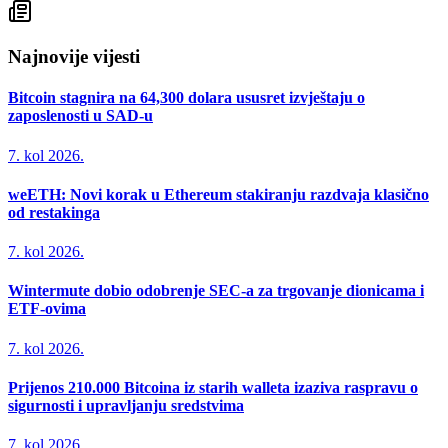
Najnovije vijesti
Bitcoin stagnira na 64,300 dolara ususret izvještaju o
zaposlenosti u SAD-u
7. kol 2026.
weETH: Novi korak u Ethereum stakiranju razdvaja klasično
od restakinga
7. kol 2026.
Wintermute dobio odobrenje SEC-a za trgovanje dionicama i
ETF-ovima
7. kol 2026.
Prijenos 210.000 Bitcoina iz starih walleta izaziva raspravu o
sigurnosti i upravljanju sredstvima
7. kol 2026.