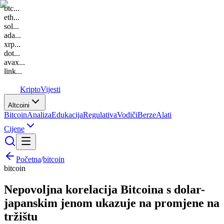
btc
...
eth
...
sol
...
ada
...
xrp
...
dot
...
avax
...
link
...
K
Kripto
Vijesti
Altcoini
Bitcoin
Analiza
Edukacija
Regulativa
Vodiči
Berze
Alati
Cijene
Početna
/
bitcoin
bitcoin
Nepovoljna korelacija Bitcoina s dolar-
japanskim jenom ukazuje na promjene na
tržištu