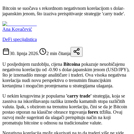
Bitcoin se suočava s rekordnom negativnom korelacijom s dolar-
japanskim jenom, što izaziva preispitivanje strategije 'carry trade'.
Ana Kovačević
DeFi specijalistica
30. lipnja 2026.
2
min čitanja
U posljednjem razdoblju, cijena
Bitcoina
pokazuje neuobičajenu
negativnu korelaciju od -0.90 s dolar-japanskim jenom (USD/JPY),
što je iznenadilo mnoge analitičare i traderi. Ova visoka negativna
korelacija nudi novu perspektivu o trenutnim financijskim
kretanjima i mogućim promjenama u strategijama ulaganja.
U nekim krugovima je popularna
'carry trade'
strategija, koja se
zasniva na iskorištavanju razlika između kamatnih stopa različitih
valuta. Ipak, s obzirom na trenutnu korelaciju, čini se da je Bitcoin
postao otporan na klasične obrasce trgovanja
forex
tržišta. Ovaj
razvoj može sugerirati da ulagači preispituju način na koji
promatraju bitcoine u odnosu na tradicionalne valute.
Negativna korelacija može ukazivati na to da traderi više ne vide