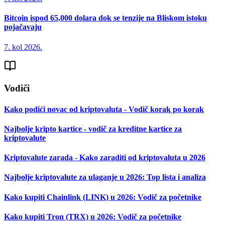
Bitcoin ispod 65,000 dolara dok se tenzije na Bliskom istoku
pojačavaju
7. kol 2026.
Vodiči
Kako podići novac od kriptovaluta - Vodič korak po korak
Najbolje kripto kartice - vodič za kreditne kartice za
kriptovalute
Kriptovalute zarada - Kako zaraditi od kriptovaluta u 2026
Najbolje kriptovalute za ulaganje u 2026: Top lista i analiza
Kako kupiti Chainlink (LINK) u 2026: Vodič za početnike
Kako kupiti Tron (TRX) u 2026: Vodič za početnike