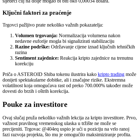
sljedeći cilj na dolje mogao bi biti oko 0,00034 dolara.
Ključni faktori za praćenje
Trgovci pažljivo prate nekoliko važnih pokazatelja:
Volumen trgovanja:
Normalizacija volumena nakon
nedavne euforije mogla bi signalizirati stabilizaciju
Razine podrške:
Održavanje cijene iznad ključnih tehničkih
razina
Sentiment zajednice:
Reakcija kripto zajednice na trenutnu
korekciju
Priča o ASTEROID Shiba tokenu ilustrira kako
kripto trading
može
donijeti spektakularne dobitke, ali i značajne rizike. Ekstremna
volatilnost koja omogućava rast od preko 700.000% također može
dovesti do brzih i oštrih korekcija.
Pouke za investitore
Ovaj slučaj pruža nekoliko važnih lekcija za kripto investitore. Prvo,
važnost pravilnog vremenskog ulaska u tržište ne može se
precijeniti. Trgovac @404eq uspio je ući u poziciju na vrlo ranoj
fazi razvoja projekta, što mu je omogućilo maksimiziranje profita.