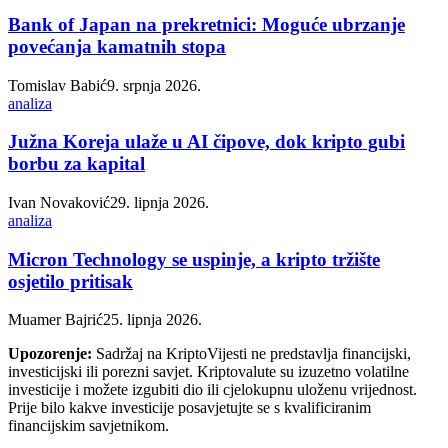
Bank of Japan na prekretnici: Moguće ubrzanje
povećanja kamatnih stopa
Tomislav Babić
9. srpnja 2026.
analiza
Južna Koreja ulaže u AI čipove, dok kripto gubi
borbu za kapital
Ivan Novaković
29. lipnja 2026.
analiza
Micron Technology se uspinje, a kripto tržište
osjetilo pritisak
Muamer Bajrić
25. lipnja 2026.
Upozorenje:
Sadržaj na KriptoVijesti ne predstavlja financijski,
investicijski ili porezni savjet. Kriptovalute su izuzetno volatilne
investicije i možete izgubiti dio ili cjelokupnu uloženu vrijednost.
Prije bilo kakve investicije posavjetujte se s kvalificiranim
financijskim savjetnikom.