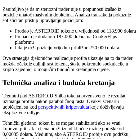
Zanimljivo je da misteriozni trader nije u potpunosti izašao iz
pozicije unatoč masivnim dobitcima. Analiza transakcija pokazuje
sofisticiran pristup upravljanju pozicijom:
Prodao je ASTEROID tokene u vrijednosti od 118.900 dolara
Prebacio je dodatnih 187.000 dolara na CookerFlips
platformu
I dalje drži poziciju vrijednu približno 750.000 dolara
Ova strategija djelomične realizacije profita ukazuje na to da trader
možda očekuje daljnji rast tokena, što je pokrenulo spekulacije u
kripto zajednici o mogućim budućim kretanjima cijene.
Tehnička analiza i buduća kretanja
Trenutni pad ASTEROID Shiba tokena prvenstveno je rezultat
uzimanja profita nakon paraboličnog rasta. Ovakvi scenariji
uobičajeni su kod
perspektivnih kriptovaluta
koje doživljavaju
eksplozivne rallyje.
Tehnički gledano, token bi se mogao stabilizirati ako se vrati
kupovni pritisak i cijena održi iznad ključne razine podrške od
0,00035 dolara. Međutim, ako ASTEROID probije ovu podršku,