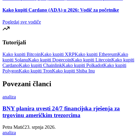
Kako kupiti Cardano (ADA) u 2026: Vodič za početnike
Pogledaj sve vodiče
Tutorijali
Kako kupiti Bitcoin
Kako kupiti XRP
Kako kupiti Ethereum
Kako
kupiti Solanu
Kako kupiti Dogecoin
Kako kupiti Litecoin
Kako kupiti
Cardano
Kako kupiti Chainlink
Kako kupiti Polkadot
Kako kupiti
Polygon
Kako kupiti Tron
Kako kupiti Shiba Inu
Povezani članci
analiza
BNY planira uvesti 24/7 financijska rješenja za
trgovinu američkim trezorcima
Petra Matić
23. srpnja 2026.
analiza