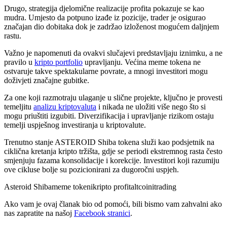
Drugo, strategija djelomične realizacije profita pokazuje se kao
mudra. Umjesto da potpuno izađe iz pozicije, trader je osigurao
značajan dio dobitaka dok je zadržao izloženost mogućem daljnjem
rastu.
Važno je napomenuti da ovakvi slučajevi predstavljaju iznimku, a ne
pravilo u
kripto portfolio
upravljanju. Većina meme tokena ne
ostvaruje takve spektakularne povrate, a mnogi investitori mogu
doživjeti značajne gubitke.
Za one koji razmotraju ulaganje u slične projekte, ključno je provesti
temeljitu
analizu kriptovaluta
i nikada ne uložiti više nego što si
mogu priuštiti izgubiti. Diverzifikacija i upravljanje rizikom ostaju
temelji uspješnog investiranja u kriptovalute.
Trenutno stanje ASTEROID Shiba tokena služi kao podsjetnik na
ciklična kretanja kripto tržišta, gdje se periodi ekstremnog rasta često
smjenjuju fazama konsolidacije i korekcije. Investitori koji razumiju
ove cikluse bolje su pozicionirani za dugoročni uspjeh.
Asteroid Shiba
meme tokeni
kripto profit
altcoini
trading
Ako vam je ovaj članak bio od pomoći, bili bismo vam zahvalni ako
nas zapratite na našoj
Facebook stranici
.