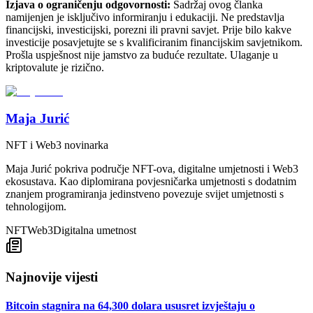
Izjava o ograničenju odgovornosti:
Sadržaj ovog članka
namijenjen je isključivo informiranju i edukaciji. Ne predstavlja
financijski, investicijski, porezni ili pravni savjet. Prije bilo kakve
investicije posavjetujte se s kvalificiranim financijskim savjetnikom.
Prošla uspješnost nije jamstvo za buduće rezultate. Ulaganje u
kriptovalute je rizično.
Maja Jurić
NFT i Web3 novinarka
Maja Jurić pokriva područje NFT-ova, digitalne umjetnosti i Web3
ekosustava. Kao diplomirana povjesničarka umjetnosti s dodatnim
znanjem programiranja jedinstveno povezuje svijet umjetnosti s
tehnologijom.
NFT
Web3
Digitalna umetnost
Najnovije vijesti
Bitcoin stagnira na 64,300 dolara ususret izvještaju o