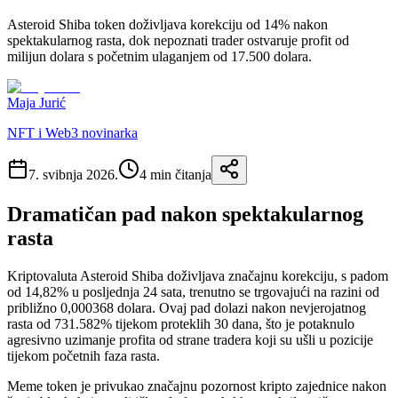
Asteroid Shiba token doživljava korekciju od 14% nakon
spektakularnog rasta, dok nepoznati trader ostvaruje profit od
milijun dolara s početnim ulaganjem od 17.500 dolara.
Maja Jurić
NFT i Web3 novinarka
7. svibnja 2026.
4
min čitanja
Dramatičan pad nakon spektakularnog
rasta
Kriptovaluta Asteroid Shiba doživljava značajnu korekciju, s padom
od 14,82% u posljednja 24 sata, trenutno se trgovajući na razini od
približno 0,000368 dolara. Ovaj pad dolazi nakon nevjerojatnog
rasta od 731.582% tijekom proteklih 30 dana, što je potaknulo
agresivno uzimanje profita od strane tradera koji su ušli u pozicije
tijekom početnih faza rasta.
Meme token je privukao značajnu pozornost kripto zajednice nakon