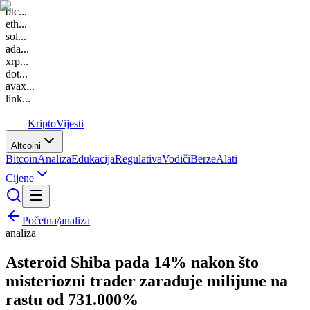
btc
...
eth
...
sol
...
ada
...
xrp
...
dot
...
avax
...
link
...
K
Kripto
Vijesti
Altcoini
Bitcoin
Analiza
Edukacija
Regulativa
Vodiči
Berze
Alati
Cijene
Početna
/
analiza
analiza
Asteroid Shiba pada 14% nakon što
misteriozni trader zarađuje milijune na
rastu od 731.000%