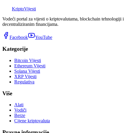
K
Kripto
Vijesti
Vodeći portal za vijesti o kriptovalutama, blockchain tehnologiji i
decentraliziranim financijama.
Facebook
YouTube
Kategorije
Bitcoin Vijesti
Ethereum Vijesti
Solana Vijesti
XRP Vijesti
Regulativa
Više
Alati
Vodiči
Berze
Cijene kriptovaluta
Pravne informacije