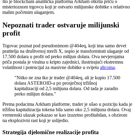
što je blockchain analitička platforma Arkham otkrila priču o
misterioznom trgovcu koji je ostvario milijunske dobitke s relativno
malim početnim ulaganjem.
Nepoznati trader ostvaruje milijunski
profit
Trgovac poznat pod pseudonimom @404eq, koji ima samo devet
pratitelja na društvenoj mreži X, uspio je transformirati ulaganje od
17.500 dolara u profit od preko milijun dolara. Ova nevjerojatna
priča postala je viralna u kripto zajednici, ilustrirajući ekstremnu
volatilnost i potencijal za masivne dobitke u svijetu
altcoina
.
"Nitko ne zna tko je trader @404eq, ali je kupio 17.500
dolara ASTEROID-a po prosječnoj tržišnoj
kapitalizaciji od 2,5 milijuna dolara. Od tada je zaradio
preko milijun dolara."
Prema podacima Arkham platforme, trader je ušao u poziciju kada je
tržišna kapitalizacija tokena bila samo oko 2,5 milijuna dolara. Ovaj
vremenski ulazak pokazao se kao izuzetno profitabilan, s obzirom
na eksplozivni rast koji je uslijedio.
Strategija djelomične realizacije profita