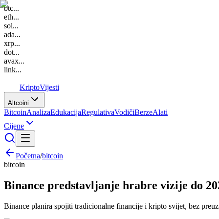
btc
...
eth
...
sol
...
ada
...
xrp
...
dot
...
avax
...
link
...
K
Kripto
Vijesti
Altcoini
Bitcoin
Analiza
Edukacija
Regulativa
Vodiči
Berze
Alati
Cijene
Početna
/
bitcoin
bitcoin
Binance predstavljanje hrabre vizije do 20
Binance planira spojiti tradicionalne financije i kripto svijet, bez preu