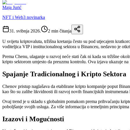
Maja Jurić
NFT i Web3 novinarka
31. svibnja 2026.
2
min čitanja
U svijetu kriptovaluta, tržišna kretanja često su pod utjecajem kratk
voditeljica VIP i institucionalnog sektora u Binanceu, nedavno je otkr
Prema Chenu, ulaganje u razvoj neće stati čak ni kada su tržišne okolnost
kripto sektorom umjesto da preuzmu kontrolu. Ova izjava ukazuje na n
Spajanje Tradicionalnog i Kripto Sektora
Chenov pristup naglašava da etablirane kripto kompanije poput Binance
kao što su zalihe likvidnosti ili razvoj novih financijskih instrumenata 
Ovaj trend je u skladu s globalnim pomakom prema prihvaćanju kriptov
poboljšanje svojih usluga. Za više informacija o temeljnim principima
Izazovi i Mogućnosti