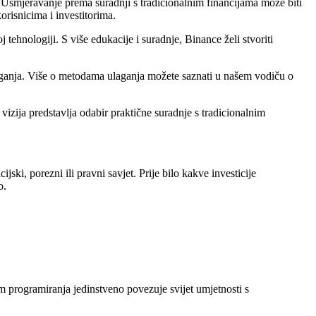
i. Usmjeravanje prema suradnji s tradicionalnim financijama može biti
risnicima i investitorima.
ehnologiji. S više edukacije i suradnje, Binance želi stvoriti
laganja. Više o metodama ulaganja možete saznati u našem vodiču o
izija predstavlja odabir praktične suradnje s tradicionalnim
jski, porezni ili pravni savjet. Prije bilo kakve investicije
o.
 programiranja jedinstveno povezuje svijet umjetnosti s