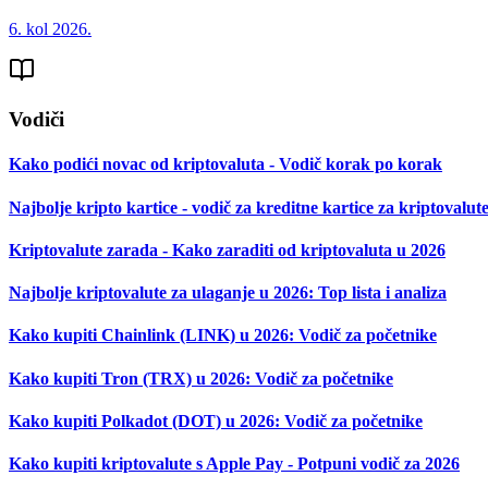
6. kol 2026.
Vodiči
Kako podići novac od kriptovaluta - Vodič korak po korak
Najbolje kripto kartice - vodič za kreditne kartice za kriptovalut
Kriptovalute zarada - Kako zaraditi od kriptovaluta u 2026
Najbolje kriptovalute za ulaganje u 2026: Top lista i analiza
Kako kupiti Chainlink (LINK) u 2026: Vodič za početnike
Kako kupiti Tron (TRX) u 2026: Vodič za početnike
Kako kupiti Polkadot (DOT) u 2026: Vodič za početnike
Kako kupiti kriptovalute s Apple Pay - Potpuni vodič za 2026