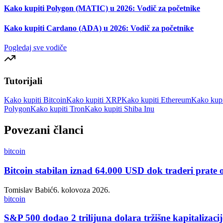
Kako kupiti Polygon (MATIC) u 2026: Vodič za početnike
Kako kupiti Cardano (ADA) u 2026: Vodič za početnike
Pogledaj sve vodiče
Tutorijali
Kako kupiti Bitcoin
Kako kupiti XRP
Kako kupiti Ethereum
Kako kupi
Polygon
Kako kupiti Tron
Kako kupiti Shiba Inu
Povezani članci
bitcoin
Bitcoin stabilan iznad 64.000 USD dok traderi prate
Tomislav Babić
6. kolovoza 2026.
bitcoin
S&P 500 dodao 2 trilijuna dolara tržišne kapitalizacij