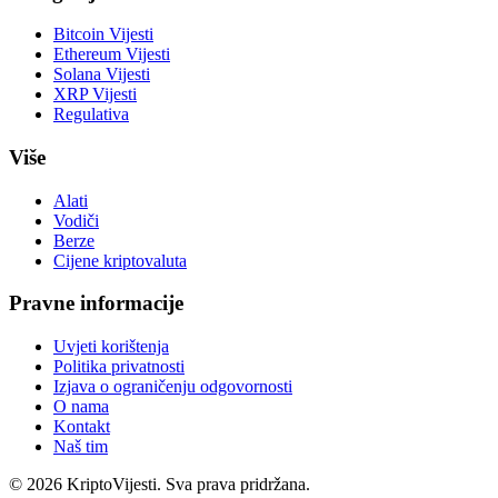
Bitcoin Vijesti
Ethereum Vijesti
Solana Vijesti
XRP Vijesti
Regulativa
Više
Alati
Vodiči
Berze
Cijene kriptovaluta
Pravne informacije
Uvjeti korištenja
Politika privatnosti
Izjava o ograničenju odgovornosti
O nama
Kontakt
Naš tim
©
2026
KriptoVijesti. Sva prava pridržana.