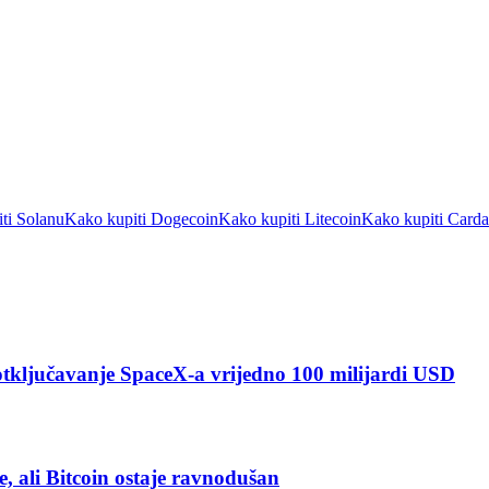
ti Solanu
Kako kupiti Dogecoin
Kako kupiti Litecoin
Kako kupiti Card
 otključavanje SpaceX-a vrijedno 100 milijardi USD
e, ali Bitcoin ostaje ravnodušan