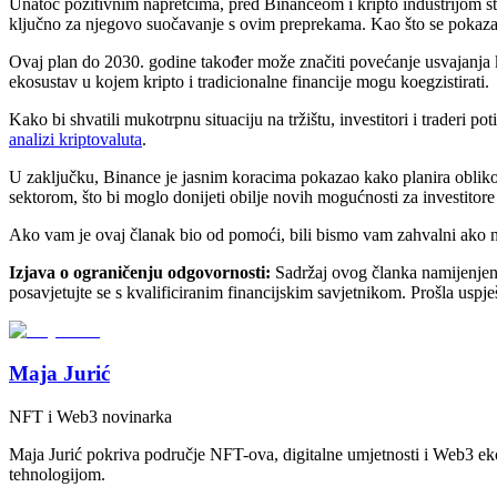
Unatoč pozitivnim napretcima, pred Binanceom i kripto industrijom stoj
ključno za njegovo suočavanje s ovim preprekama. Kao što se pokazal
Ovaj plan do 2030. godine također može značiti povećanje usvajanja kri
ekosustav u kojem kripto i tradicionalne financije mogu koegzistirati.
Kako bi shvatili mukotrpnu situaciju na tržištu, investitori i traderi p
analizi kriptovaluta
.
U zaključku, Binance je jasnim koracima pokazao kako planira oblikova
sektorom, što bi moglo donijeti obilje novih mogućnosti za investitore 
Ako vam je ovaj članak bio od pomoći, bili bismo vam zahvalni ako na
Izjava o ograničenju odgovornosti:
Sadržaj ovog članka namijenjen je
posavjetujte se s kvalificiranim financijskim savjetnikom. Prošla uspje
Maja Jurić
NFT i Web3 novinarka
Maja Jurić pokriva područje NFT-ova, digitalne umjetnosti i Web3 ek
tehnologijom.