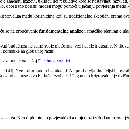
e značajni izazovi, uključujući regulative koje se nastavljaju razvijat
o, obostrano korisni modeli mogu pomoći u jačanju povjerenja među ko
ptovaluta među korisnicima koji su tradicionalno skeptični prema ovoj t
otiču se na proučavanje
fundamentalne analize
i strateško planiranje u
ti budućnost ne samo svoje platforme, već i cijele industrije. Njihova v
i korisnike na globalnoj razini.
s zapratite na našoj
Facebook stranici
.
 isključivo informiranju i edukaciji. Ne predstavlja financijski, investici
šnost nije jamstvo za buduće rezultate. Ulaganje u kriptovalute je rizičn
osustava. Kao diplomirana povjesničarka umjetnosti s dodatnim znanjem