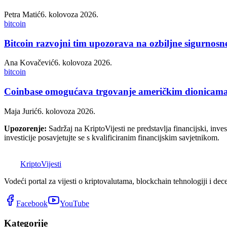
Petra Matić
6. kolovoza 2026.
bitcoin
Bitcoin razvojni tim upozorava na ozbiljne sigurnosn
Ana Kovačević
6. kolovoza 2026.
bitcoin
Coinbase omogućava trgovanje američkim dionicama k
Maja Jurić
6. kolovoza 2026.
Upozorenje:
Sadržaj na KriptoVijesti ne predstavlja financijski, invest
investicije posavjetujte se s kvalificiranim financijskim savjetnikom.
K
Kripto
Vijesti
Vodeći portal za vijesti o kriptovalutama, blockchain tehnologiji i dec
Facebook
YouTube
Kategorije