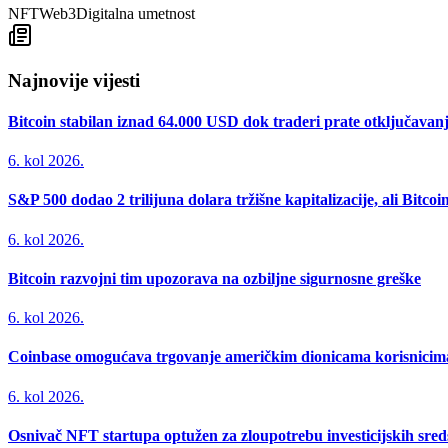
NFT
Web3
Digitalna umetnost
Najnovije vijesti
Bitcoin stabilan iznad 64.000 USD dok traderi prate otključavan
6. kol 2026.
S&P 500 dodao 2 trilijuna dolara tržišne kapitalizacije, ali Bitco
6. kol 2026.
Bitcoin razvojni tim upozorava na ozbiljne sigurnosne greške
6. kol 2026.
Coinbase omogućava trgovanje američkim dionicama korisnicima 
6. kol 2026.
Osnivač NFT startupa optužen za zloupotrebu investicijskih sred