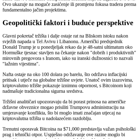
Ovo ukazuje na moguće zasićenje ili promjenu fokusa tradera prema
fundamentalno jačim projektima.
Geopolitički faktori i buduće perspektive
Glavni pokretač tržišta i dalje ostaje rat na Bliskom istoku nakon
svježih napada u Tel Avivu i Libanonu. Američki predsjednik
Donald Trump je u ponedjeljak rekao da je 48-satni ultimatum oko
Hormuške tjesnac stavljen na čekanje nakon "dobrih i produktivnih"
mirovnih pregovora s Iranom, iako su iranski dužnosnici to nazvali
"lažnim vijestima".
Nafta ostaje na oko 100 dolara po barelu, što održava inflacijski
pritisak i utječe na globalne tržišne uvjete. Unatoč ovim izazovima,
kriptovalutno tržište pokazuje iznimnu otpornost, s Bitcoinom koji
nadmašuje tradicionalna sigurna sredstva.
Tržišni analitičari upozoravaju da bi porast prinosa na američke
državne obveznice mogao prisiliti Trumpovu administraciju na
umjeravanje konflikta, što bi moglo imati značajan utjecaj na
kriptovalutna tržišta u nadolazećem razdoblju.
Trenutni oporavak Bitcoina na $71,000 predstavlja važan psihološki
prag i tehnički otpor. Uspješno održavanje ove razine moglo bi