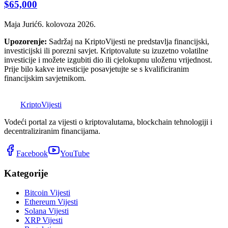
$65,000
Maja Jurić
6. kolovoza 2026.
Upozorenje:
Sadržaj na KriptoVijesti ne predstavlja financijski,
investicijski ili porezni savjet. Kriptovalute su izuzetno volatilne
investicije i možete izgubiti dio ili cjelokupnu uloženu vrijednost.
Prije bilo kakve investicije posavjetujte se s kvalificiranim
financijskim savjetnikom.
K
Kripto
Vijesti
Vodeći portal za vijesti o kriptovalutama, blockchain tehnologiji i
decentraliziranim financijama.
Facebook
YouTube
Kategorije
Bitcoin Vijesti
Ethereum Vijesti
Solana Vijesti
XRP Vijesti