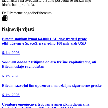
računarstva na Sveučilištu u Splitu posvetila se istraživanju
blockchain protokola.
DeFi
Pametne pogodbe
Ethereum
Najnovije vijesti
Bitcoin stabilan iznad 64.000 USD dok traderi prate
otključavanje SpaceX-a vrijedno 100 milijardi USD
6. kol 2026.
S&P 500 dodao 2 trilijuna dolara tržišne kapitalizacije, ali
Bitcoin ostaje ravnodušan
6. kol 2026.
Bitcoin razvojni tim upozorava na ozbiljne sigurnosne greške
6. kol 2026.
Coinbase omogućava trgovanje američkim dionicama