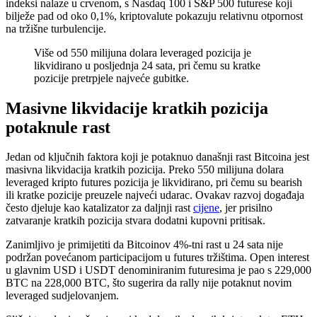
indeksi nalaze u crvenom, s Nasdaq 100 i S&P 500 futurese koji
bilježe pad od oko 0,1%, kriptovalute pokazuju relativnu otpornost
na tržišne turbulencije.
Više od 550 milijuna dolara leveraged pozicija je
likvidirano u posljednja 24 sata, pri čemu su kratke
pozicije pretrpjele najveće gubitke.
Masivne likvidacije kratkih pozicija
potaknule rast
Jedan od ključnih faktora koji je potaknuo današnji rast Bitcoina jest
masivna likvidacija kratkih pozicija. Preko 550 milijuna dolara
leveraged kripto futures pozicija je likvidirano, pri čemu su bearish
ili kratke pozicije preuzele najveći udarac. Ovakav razvoj događaja
često djeluje kao katalizator za daljnji rast
cijene
, jer prisilno
zatvaranje kratkih pozicija stvara dodatni kupovni pritisak.
Zanimljivo je primijetiti da Bitcoinov 4%-tni rast u 24 sata nije
podržan povećanom participacijom u futures tržištima. Open interest
u glavnim USD i USDT denominiranim futuresima je pao s 229,000
BTC na 228,000 BTC, što sugerira da rally nije potaknut novim
leveraged sudjelovanjem.