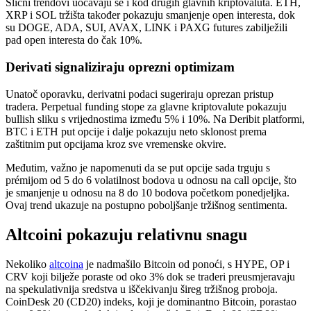
Slični trendovi uočavaju se i kod drugih glavnih kriptovaluta. ETH,
XRP i SOL tržišta također pokazuju smanjenje open interesta, dok
su DOGE, ADA, SUI, AVAX, LINK i PAXG futures zabilježili
pad open interesta do čak 10%.
Derivati signaliziraju oprezni optimizam
Unatoč oporavku, derivatni podaci sugeriraju oprezan pristup
tradera. Perpetual funding stope za glavne kriptovalute pokazuju
bullish sliku s vrijednostima između 5% i 10%. Na Deribit platformi,
BTC i ETH put opcije i dalje pokazuju neto sklonost prema
zaštitnim put opcijama kroz sve vremenske okvire.
Međutim, važno je napomenuti da se put opcije sada trguju s
prémijom od 5 do 6 volatilnost bodova u odnosu na call opcije, što
je smanjenje u odnosu na 8 do 10 bodova početkom ponedjeljka.
Ovaj trend ukazuje na postupno poboljšanje tržišnog sentimenta.
Altcoini pokazuju relativnu snagu
Nekoliko
altcoina
je nadmašilo Bitcoin od ponoći, s HYPE, OP i
CRV koji bilježe poraste od oko 3% dok se traderi preusmjeravaju
na spekulativnija sredstva u iščekivanju šireg tržišnog proboja.
CoinDesk 20 (CD20) indeks, koji je dominantno Bitcoin, porastao