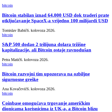
bitcoin
Bitcoin stabilan iznad 64.000 USD dok traderi prate
otključavanje SpaceX-a vrijedno 100 milijardi USD
Tomislav Babić
6. kolovoza 2026.
bitcoin
S&P 500 dodao 2 trilijuna dolara tržišne
kapitalizacije, ali Bitcoin ostaje ravnodušan
Petra Matić
6. kolovoza 2026.
bitcoin
Bitcoin razvojni tim upozorava na ozbiljne
sigurnosne greške
Ana Kovačević
6. kolovoza 2026.
bitcoin
Coinbase omogućava trgovanje američkim
dionicama korisnicima iz UK-a, a Bitcoin blizu