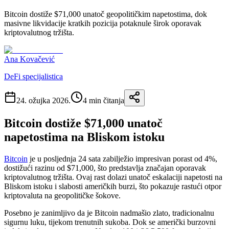
Bitcoin dostiže $71,000 unatoč geopolitičkim napetostima, dok
masivne likvidacije kratkih pozicija potaknule širok oporavak
kriptovalutnog tržišta.
Ana Kovačević
DeFi specijalistica
24. ožujka 2026.
4
min čitanja
Bitcoin dostiže $71,000 unatoč
napetostima na Bliskom istoku
Bitcoin
je u posljednja 24 sata zabilježio impresivan porast od 4%,
dostižući razinu od $71,000, što predstavlja značajan oporavak
kriptovalutnog tržišta. Ovaj rast dolazi unatoč eskalaciji napetosti na
Bliskom istoku i slabosti američkih burzi, što pokazuje rastući otpor
kriptovaluta na geopolitičke šokove.
Posebno je zanimljivo da je Bitcoin nadmašio zlato, tradicionalnu
sigurnu luku, tijekom trenutnih sukoba. Dok se američki burzovni