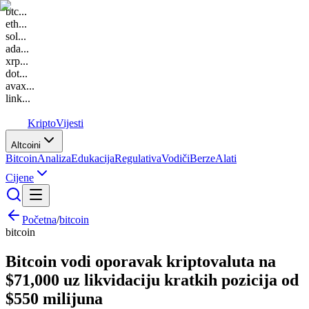
btc
...
eth
...
sol
...
ada
...
xrp
...
dot
...
avax
...
link
...
K
Kripto
Vijesti
Altcoini
Bitcoin
Analiza
Edukacija
Regulativa
Vodiči
Berze
Alati
Cijene
Početna
/
bitcoin
bitcoin
Bitcoin vodi oporavak kriptovaluta na
$71,000 uz likvidaciju kratkih pozicija od
$550 milijuna