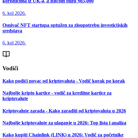
korisnicima iz UK-a, a Bitcoin blizu $65,000
6. kol 2026.
Osnivač NFT startupa optužen za zloupotrebu investicijskih
sredstava
6. kol 2026.
Vodiči
Kako podići novac od kriptovaluta - Vodič korak po korak
Najbolje kripto kartice - vodič za kreditne kartice za
kriptovalute
Kriptovalute zarada - Kako zaraditi od kriptovaluta u 2026
Najbolje kriptovalute za ulaganje u 2026: Top lista i analiza
Kako kupiti Chainlink (LINK) u 2026: Vodič za početnike