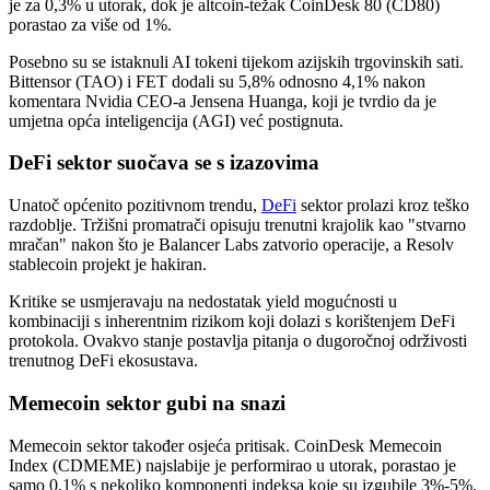
je za 0,3% u utorak, dok je altcoin-težak CoinDesk 80 (CD80)
porastao za više od 1%.
Posebno su se istaknuli AI tokeni tijekom azijskih trgovinskih sati.
Bittensor (TAO) i FET dodali su 5,8% odnosno 4,1% nakon
komentara Nvidia CEO-a Jensena Huanga, koji je tvrdio da je
umjetna opća inteligencija (AGI) već postignuta.
DeFi sektor suočava se s izazovima
Unatoč općenito pozitivnom trendu,
DeFi
sektor prolazi kroz teško
razdoblje. Tržišni promatrači opisuju trenutni krajolik kao "stvarno
mračan" nakon što je Balancer Labs zatvorio operacije, a Resolv
stablecoin projekt je hakiran.
Kritike se usmjeravaju na nedostatak yield mogućnosti u
kombinaciji s inherentnim rizikom koji dolazi s korištenjem DeFi
protokola. Ovakvo stanje postavlja pitanja o dugoročnoj održivosti
trenutnog DeFi ekosustava.
Memecoin sektor gubi na snazi
Memecoin sektor također osjeća pritisak. CoinDesk Memecoin
Index (CDMEME) najslabije je performirao u utorak, porastao je
samo 0,1% s nekoliko komponenti indeksa koje su izgubile 3%-5%.