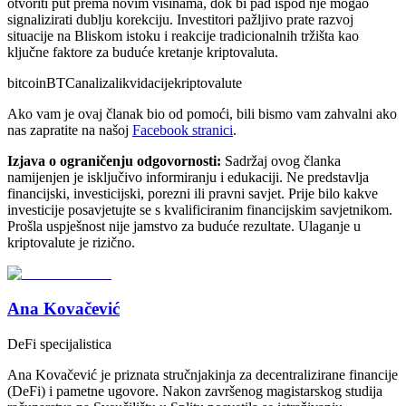
otvoriti put prema novim visinama, dok bi pad ispod nje mogao
signalizirati dublju korekciju. Investitori pažljivo prate razvoj
situacije na Bliskom istoku i reakcije tradicionalnih tržišta kao
ključne faktore za buduće kretanje kriptovaluta.
bitcoin
BTC
analiza
likvidacije
kriptovalute
Ako vam je ovaj članak bio od pomoći, bili bismo vam zahvalni ako
nas zapratite na našoj
Facebook stranici
.
Izjava o ograničenju odgovornosti:
Sadržaj ovog članka
namijenjen je isključivo informiranju i edukaciji. Ne predstavlja
financijski, investicijski, porezni ili pravni savjet. Prije bilo kakve
investicije posavjetujte se s kvalificiranim financijskim savjetnikom.
Prošla uspješnost nije jamstvo za buduće rezultate. Ulaganje u
kriptovalute je rizično.
Ana Kovačević
DeFi specijalistica
Ana Kovačević je priznata stručnjakinja za decentralizirane financije
(DeFi) i pametne ugovore. Nakon završenog magistarskog studija