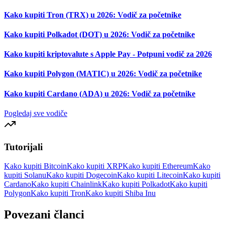
Kako kupiti Tron (TRX) u 2026: Vodič za početnike
Kako kupiti Polkadot (DOT) u 2026: Vodič za početnike
Kako kupiti kriptovalute s Apple Pay - Potpuni vodič za 2026
Kako kupiti Polygon (MATIC) u 2026: Vodič za početnike
Kako kupiti Cardano (ADA) u 2026: Vodič za početnike
Pogledaj sve vodiče
Tutorijali
Kako kupiti Bitcoin
Kako kupiti XRP
Kako kupiti Ethereum
Kako
kupiti Solanu
Kako kupiti Dogecoin
Kako kupiti Litecoin
Kako kupiti
Cardano
Kako kupiti Chainlink
Kako kupiti Polkadot
Kako kupiti
Polygon
Kako kupiti Tron
Kako kupiti Shiba Inu
Povezani članci