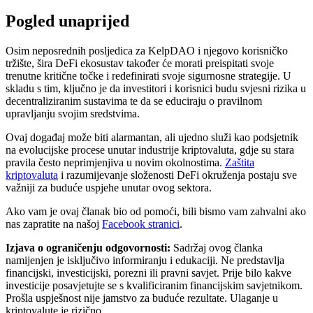
Pogled unaprijed
Osim neposrednih posljedica za KelpDAO i njegovo korisničko
tržište, šira DeFi ekosustav također će morati preispitati svoje
trenutne kritične točke i redefinirati svoje sigurnosne strategije. U
skladu s tim, ključno je da investitori i korisnici budu svjesni rizika u
decentraliziranim sustavima te da se educiraju o pravilnom
upravljanju svojim sredstvima.
Ovaj događaj može biti alarmantan, ali ujedno služi kao podsjetnik
na evolucijske procese unutar industrije kriptovaluta, gdje su stara
pravila često neprimjenjiva u novim okolnostima.
Zaštita
kriptovaluta
i razumijevanje složenosti DeFi okruženja postaju sve
važniji za buduće uspjehe unutar ovog sektora.
Ako vam je ovaj članak bio od pomoći, bili bismo vam zahvalni ako
nas zapratite na našoj
Facebook stranici
.
Izjava o ograničenju odgovornosti:
Sadržaj ovog članka
namijenjen je isključivo informiranju i edukaciji. Ne predstavlja
financijski, investicijski, porezni ili pravni savjet. Prije bilo kakve
investicije posavjetujte se s kvalificiranim financijskim savjetnikom.
Prošla uspješnost nije jamstvo za buduće rezultate. Ulaganje u
kriptovalute je rizično.