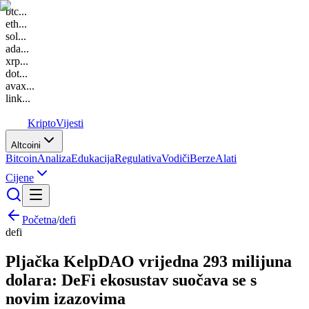
btc
...
eth
...
sol
...
ada
...
xrp
...
dot
...
avax
...
link
...
K
Kripto
Vijesti
Altcoini
Bitcoin
Analiza
Edukacija
Regulativa
Vodiči
Berze
Alati
Cijene
Početna
/
defi
defi
Pljačka KelpDAO vrijedna 293 milijuna
dolara: DeFi ekosustav suočava se s
novim izazovima