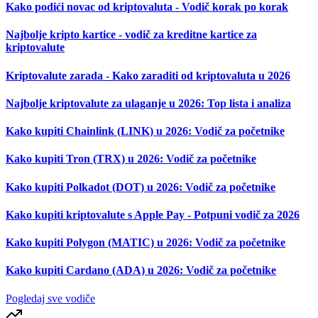
Kako podići novac od kriptovaluta - Vodič korak po korak
Najbolje kripto kartice - vodič za kreditne kartice za
kriptovalute
Kriptovalute zarada - Kako zaraditi od kriptovaluta u 2026
Najbolje kriptovalute za ulaganje u 2026: Top lista i analiza
Kako kupiti Chainlink (LINK) u 2026: Vodič za početnike
Kako kupiti Tron (TRX) u 2026: Vodič za početnike
Kako kupiti Polkadot (DOT) u 2026: Vodič za početnike
Kako kupiti kriptovalute s Apple Pay - Potpuni vodič za 2026
Kako kupiti Polygon (MATIC) u 2026: Vodič za početnike
Kako kupiti Cardano (ADA) u 2026: Vodič za početnike
Pogledaj sve vodiče