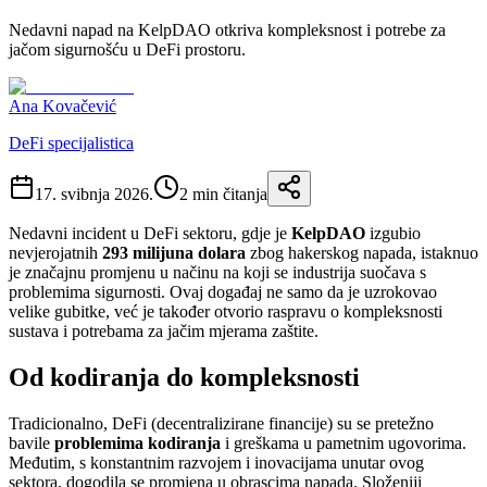
Nedavni napad na KelpDAO otkriva kompleksnost i potrebe za
jačom sigurnošću u DeFi prostoru.
Ana Kovačević
DeFi specijalistica
17. svibnja 2026.
2
min čitanja
Nedavni incident u DeFi sektoru, gdje je
KelpDAO
izgubio
nevjerojatnih
293 milijuna dolara
zbog hakerskog napada, istaknuo
je značajnu promjenu u načinu na koji se industrija suočava s
problemima sigurnosti. Ovaj događaj ne samo da je uzrokovao
velike gubitke, već je također otvorio raspravu o kompleksnosti
sustava i potrebama za jačim mjerama zaštite.
Od kodiranja do kompleksnosti
Tradicionalno, DeFi (decentralizirane financije) su se pretežno
bavile
problemima kodiranja
i greškama u pametnim ugovorima.
Međutim, s konstantnim razvojem i inovacijama unutar ovog
sektora, dogodila se promjena u obrascima napada. Složeniji