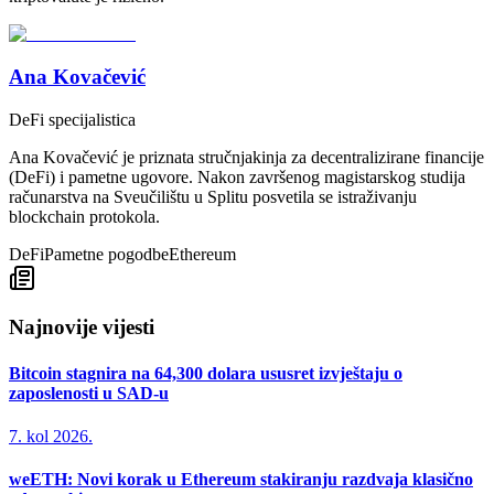
Ana Kovačević
DeFi specijalistica
Ana Kovačević je priznata stručnjakinja za decentralizirane financije
(DeFi) i pametne ugovore. Nakon završenog magistarskog studija
računarstva na Sveučilištu u Splitu posvetila se istraživanju
blockchain protokola.
DeFi
Pametne pogodbe
Ethereum
Najnovije vijesti
Bitcoin stagnira na 64,300 dolara ususret izvještaju o
zaposlenosti u SAD-u
7. kol 2026.
weETH: Novi korak u Ethereum stakiranju razdvaja klasično