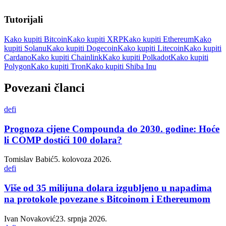
Tutorijali
Kako kupiti Bitcoin
Kako kupiti XRP
Kako kupiti Ethereum
Kako
kupiti Solanu
Kako kupiti Dogecoin
Kako kupiti Litecoin
Kako kupiti
Cardano
Kako kupiti Chainlink
Kako kupiti Polkadot
Kako kupiti
Polygon
Kako kupiti Tron
Kako kupiti Shiba Inu
Povezani članci
defi
Prognoza cijene Compounda do 2030. godine: Hoće
li COMP dostići 100 dolara?
Tomislav Babić
5. kolovoza 2026.
defi
Više od 35 milijuna dolara izgubljeno u napadima
na protokole povezane s Bitcoinom i Ethereumom
Ivan Novaković
23. srpnja 2026.