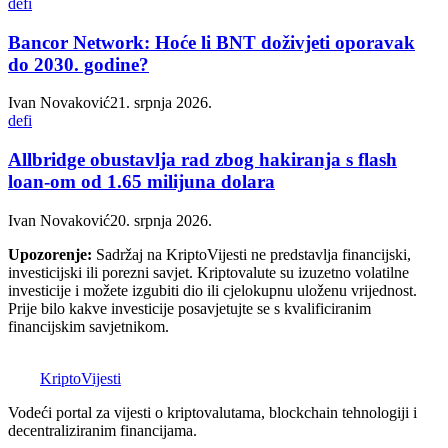
defi
Bancor Network: Hoće li BNT doživjeti oporavak
do 2030. godine?
Ivan Novaković
21. srpnja 2026.
defi
Allbridge obustavlja rad zbog hakiranja s flash
loan-om od 1.65 milijuna dolara
Ivan Novaković
20. srpnja 2026.
Upozorenje:
Sadržaj na KriptoVijesti ne predstavlja financijski,
investicijski ili porezni savjet. Kriptovalute su izuzetno volatilne
investicije i možete izgubiti dio ili cjelokupnu uloženu vrijednost.
Prije bilo kakve investicije posavjetujte se s kvalificiranim
financijskim savjetnikom.
K
Kripto
Vijesti
Vodeći portal za vijesti o kriptovalutama, blockchain tehnologiji i
decentraliziranim financijama.