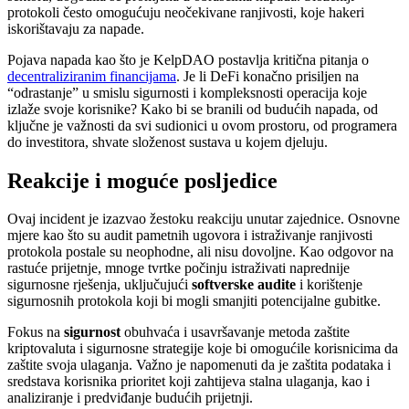
protokoli često omogućuju neočekivane ranjivosti, koje hakeri
iskorištavaju za napade.
Pojava napada kao što je KelpDAO postavlja kritična pitanja o
decentraliziranim financijama
. Je li DeFi konačno prisiljen na
“odrastanje” u smislu sigurnosti i kompleksnosti operacija koje
izlaže svoje korisnike? Kako bi se branili od budućih napada, od
ključne je važnosti da svi sudionici u ovom prostoru, od programera
do investitora, shvate složenost sustava u kojem djeluju.
Reakcije i moguće posljedice
Ovaj incident je izazvao žestoku reakciju unutar zajednice. Osnovne
mjere kao što su audit pametnih ugovora i istraživanje ranjivosti
protokola postale su neophodne, ali nisu dovoljne. Kao odgovor na
rastuće prijetnje, mnoge tvrtke počinju istraživati naprednije
sigurnosne rješenja, uključujući
softverske audite
i korištenje
sigurnosnih protokola koji bi mogli smanjiti potencijalne gubitke.
Fokus na
sigurnost
obuhvaća i usavršavanje metoda zaštite
kriptovaluta i sigurnosne strategije koje bi omogućile korisnicima da
zaštite svoja ulaganja. Važno je napomenuti da je zaštita podataka i
sredstava korisnika prioritet koji zahtijeva stalna ulaganja, kao i
analiziranje i predviđanje budućih prijetnji.