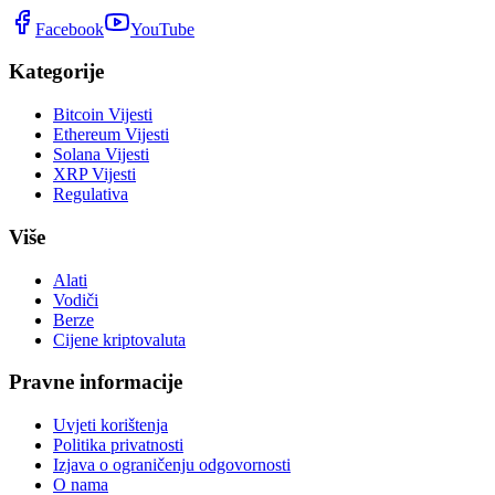
Facebook
YouTube
Kategorije
Bitcoin Vijesti
Ethereum Vijesti
Solana Vijesti
XRP Vijesti
Regulativa
Više
Alati
Vodiči
Berze
Cijene kriptovaluta
Pravne informacije
Uvjeti korištenja
Politika privatnosti
Izjava o ograničenju odgovornosti
O nama