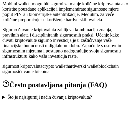
Mobilni walleti mogu biti sigurni za manje količine kriptovaluta ako
koristite pouzdane aplikacije i implementirate sigurnosne mjere
poput PIN-a i biometrijske autentifikacije. Međutim, za veće
količine preporučuje se korištenje hardverskih walleta.
Sigurno čuvanje kriptovaluta zahtijeva kombinaciju znanja,
pravilnih alata i discipliniranih sigurnosnih praksi. Učenje kako
čuvati kriptovalute sigurno investicija je u zaštićivanje vaše
financijske budućnosti u digitalnom dobu. Započnite s osnovnim
sigurnosnim mjerama i postupno nadograđujte svoju sigurnosnu
infrastrukturu kako vaša investicija raste.
sigurnost kriptovaluta
crypto wallet
hardverski wallet
blockchain
sigurnost
čuvanje bitcoina
Često postavljana pitanja (FAQ)
Što je najsigurniji način čuvanja kriptovaluta?