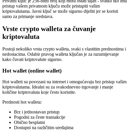
Privatni ključ je 256-bitni broj koji mora ostati tajan - svatko tko ima
pristup vašem privatnom ključu može pristupiti vašim
kriptovalutama. Javni ključ se može sigurno dijeliti jer se koristi
samo za primanje sredstava.
Vrste crypto walleta za čuvanje
kriptovaluta
Postoji nekoliko vrsta crypto walleta, svaki s vlastitim prednostima i
nedostacima. Odabir pravog walleta ključan je za razumijevanje
kako čuvati kriptovalute sigurno.
Hot wallet (online wallet)
Hot walleti su povezani na internet i omogućavaju brz pristup vašim
kriptovalutama. Idealni su za svakodnevno trgovanje i manje
količine kriptovaluta koje često koristite.
Prednosti hot walleta:
Brz i jednostavan pristup
Pogodni za česte transakcije
Obično besplatni
Dostupni na različitim uređajima