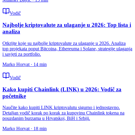
Vodič
Najbolje kriptovalute za ulaganje u 2026: Top lista i
analiza
Otkrijte koje su najbolje kriptovalute za ulaganje u 2026. Analiza
top projekata poput Bitcoina, Ethereuma i Solane, strategije ulaganja
i savjeti za portfolio.
Marko Horvat
·
14
min
Vodič
Kako kupiti Chainlink (LINK) u 2026: Vodič za
početnike
Naučite kako kupiti LINK kriptovalutu sigurno i jednostavno.
Detaljan vodič korak po korak za kupovinu Chainlink tokena na
pouzdanim burzama u Hrvatskoj, BiH i Srbiji.
Marko Horvat
·
18
min