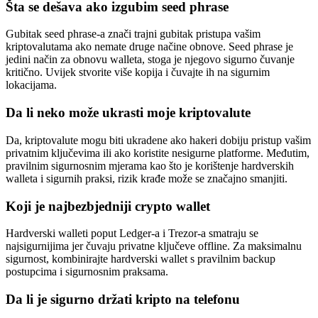
Šta se dešava ako izgubim seed phrase
Gubitak seed phrase-a znači trajni gubitak pristupa vašim
kriptovalutama ako nemate druge načine obnove. Seed phrase je
jedini način za obnovu walleta, stoga je njegovo sigurno čuvanje
kritično. Uvijek stvorite više kopija i čuvajte ih na sigurnim
lokacijama.
Da li neko može ukrasti moje kriptovalute
Da, kriptovalute mogu biti ukradene ako hakeri dobiju pristup vašim
privatnim ključevima ili ako koristite nesigurne platforme. Međutim,
pravilnim sigurnosnim mjerama kao što je korištenje hardverskih
walleta i sigurnih praksi, rizik krađe može se značajno smanjiti.
Koji je najbezbjedniji crypto wallet
Hardverski walleti poput Ledger-a i Trezor-a smatraju se
najsigurnijima jer čuvaju privatne ključeve offline. Za maksimalnu
sigurnost, kombinirajte hardverski wallet s pravilnim backup
postupcima i sigurnosnim praksama.
Da li je sigurno držati kripto na telefonu