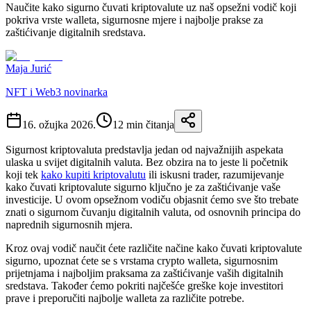
Naučite kako sigurno čuvati kriptovalute uz naš opsežni vodič koji
pokriva vrste walleta, sigurnosne mjere i najbolje prakse za
zaštićivanje digitalnih sredstava.
Maja Jurić
NFT i Web3 novinarka
16. ožujka 2026.
12
min čitanja
Sigurnost kriptovaluta predstavlja jedan od najvažnijih aspekata
ulaska u svijet digitalnih valuta. Bez obzira na to jeste li početnik
koji tek
kako kupiti kriptovalutu
ili iskusni trader, razumijevanje
kako čuvati kriptovalute sigurno ključno je za zaštićivanje vaše
investicije. U ovom opsežnom vodiču objasnit ćemo sve što trebate
znati o sigurnom čuvanju digitalnih valuta, od osnovnih principa do
naprednih sigurnosnih mjera.
Kroz ovaj vodič naučit ćete različite načine kako čuvati kriptovalute
sigurno, upoznat ćete se s vrstama crypto walleta, sigurnosnim
prijetnjama i najboljim praksama za zaštićivanje vaših digitalnih
sredstava. Također ćemo pokriti najčešće greške koje investitori
prave i preporučiti najbolje walleta za različite potrebe.