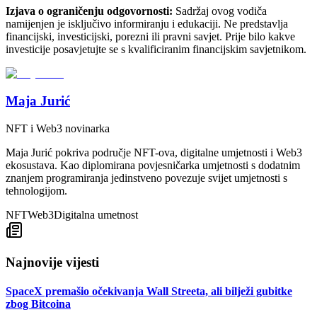
Izjava o ograničenju odgovornosti:
Sadržaj ovog vodiča
namijenjen je isključivo informiranju i edukaciji. Ne predstavlja
financijski, investicijski, porezni ili pravni savjet. Prije bilo kakve
investicije posavjetujte se s kvalificiranim financijskim savjetnikom.
Maja Jurić
NFT i Web3 novinarka
Maja Jurić pokriva područje NFT-ova, digitalne umjetnosti i Web3
ekosustava. Kao diplomirana povjesničarka umjetnosti s dodatnim
znanjem programiranja jedinstveno povezuje svijet umjetnosti s
tehnologijom.
NFT
Web3
Digitalna umetnost
Najnovije vijesti
SpaceX premašio očekivanja Wall Streeta, ali bilježi gubitke
zbog Bitcoina