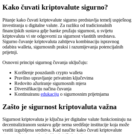
Kako čuvati kriptovalute sigurno?
Pitanje kako čuvati kriptovalute sigurno predstavlja temelj uspješnog
investiranja u digitalne valute. Za razliku od tradicionalnih
financijskih sustava gdje banke pružaju sigurnost, u svijetu
kriptovaluta vi ste odgovorni za sigurnost vlastitih sredstava.
Sigurno čuvanje kriptovaluta zahtijeva kombinaciju ispravnog
odabira walleta, sigurnosnih praksi i razumijevanja potencijalnih
prijetnji.
Osnovni principi sigurnog čuvanja uključuju:
Korištenje pouzdanih crypto walleta
Pravilno upravljanje privatnim ključevima
Redovito ažuriranje sigurnosnih mjera
Diversifikaciju načina čuvanja
Kontinuiranu
edukaciju
o sigurnosnim prijetnjama
Zašto je sigurnost kriptovaluta važna
Sigurnost kriptovaluta je ključna jer digitalne valute funkcioniraju na
decentraliziranom sustavu gdje nema središnje institucije koja može
vratiti izgubljena sredstva. Kad naučite kako čuvati kriptovalute