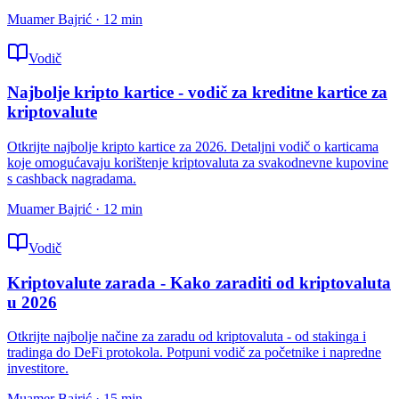
Muamer Bajrić
·
12
min
Vodič
Najbolje kripto kartice - vodič za kreditne kartice za
kriptovalute
Otkrijte najbolje kripto kartice za 2026. Detaljni vodič o karticama
koje omogućavaju korištenje kriptovaluta za svakodnevne kupovine
s cashback nagradama.
Muamer Bajrić
·
12
min
Vodič
Kriptovalute zarada - Kako zaraditi od kriptovaluta
u 2026
Otkrijte najbolje načine za zaradu od kriptovaluta - od stakinga i
tradinga do DeFi protokola. Potpuni vodič za početnike i napredne
investitore.
Muamer Bajrić
·
15
min