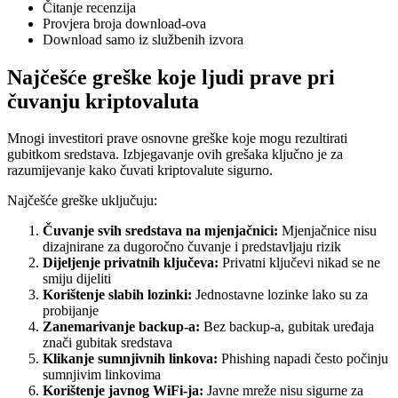
Čitanje recenzija
Provjera broja download-ova
Download samo iz službenih izvora
Najčešće greške koje ljudi prave pri
čuvanju kriptovaluta
Mnogi investitori prave osnovne greške koje mogu rezultirati
gubitkom sredstava. Izbjegavanje ovih grešaka ključno je za
razumijevanje kako čuvati kriptovalute sigurno.
Najčešće greške uključuju:
Čuvanje svih sredstava na mjenjačnici:
Mjenjačnice nisu
dizajnirane za dugoročno čuvanje i predstavljaju rizik
Dijeljenje privatnih ključeva:
Privatni ključevi nikad se ne
smiju dijeliti
Korištenje slabih lozinki:
Jednostavne lozinke lako su za
probijanje
Zanemarivanje backup-a:
Bez backup-a, gubitak uređaja
znači gubitak sredstava
Klikanje sumnjivnih linkova:
Phishing napadi često počinju
sumnjivim linkovima
Korištenje javnog WiFi-ja:
Javne mreže nisu sigurne za