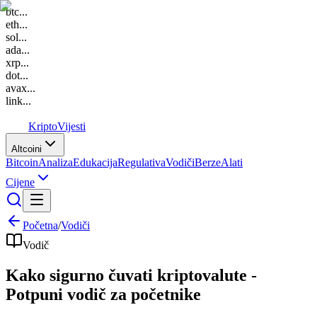
btc
...
eth
...
sol
...
ada
...
xrp
...
dot
...
avax
...
link
...
K
Kripto
Vijesti
Altcoini
Bitcoin
Analiza
Edukacija
Regulativa
Vodiči
Berze
Alati
Cijene
Početna
/
Vodiči
Vodič
Kako sigurno čuvati kriptovalute -
Potpuni vodič za početnike