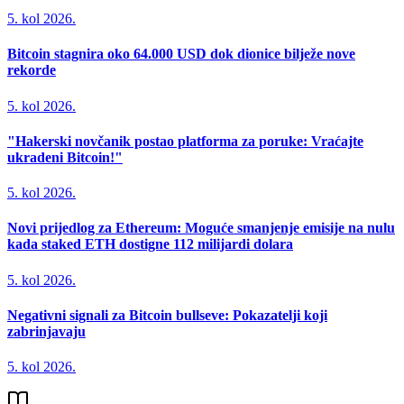
5. kol 2026.
Bitcoin stagnira oko 64.000 USD dok dionice bilježe nove
rekorde
5. kol 2026.
"Hakerski novčanik postao platforma za poruke: Vraćajte
ukradeni Bitcoin!"
5. kol 2026.
Novi prijedlog za Ethereum: Moguće smanjenje emisije na nulu
kada staked ETH dostigne 112 milijardi dolara
5. kol 2026.
Negativni signali za Bitcoin bullseve: Pokazatelji koji
zabrinjavaju
5. kol 2026.