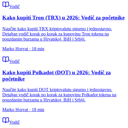
Vodič
Kako kupiti Tron (TRX) u 2026: Vodič za početnike
Naučite kako kupiti TRX kriptovalutu sigurno i jednostavno.
Detaljan vodič korak po korak za kupovinu Tron tokena na
pouzdanim burzama u Hrvatskoj, BiH i Srbiji.
Marko Horvat
·
18
min
Vodič
Kako kupiti Polkadot (DOT) u 2026: Vodič za
početnike
Naučite kako kupiti DOT kriptovalutu sigurno i jednostavno.
Detaljan vodič korak po korak za kupovinu Polkadot tokena na
pouzdanim burzama u Hrvatskoj, BiH i Srbiji.
Marko Horvat
·
18
min
Vodič