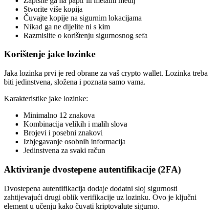
Zapišite ga na papir ili metalni medij
Stvorite više kopija
Čuvajte kopije na sigurnim lokacijama
Nikad ga ne dijelite ni s kim
Razmislite o korištenju sigurnosnog sefa
Korištenje jake lozinke
Jaka lozinka prvi je red obrane za vaš crypto wallet. Lozinka treba
biti jedinstvena, složena i poznata samo vama.
Karakteristike jake lozinke:
Minimalno 12 znakova
Kombinacija velikih i malih slova
Brojevi i posebni znakovi
Izbjegavanje osobnih informacija
Jedinstvena za svaki račun
Aktiviranje dvostepene autentifikacije (2FA)
Dvostepena autentifikacija dodaje dodatni sloj sigurnosti
zahtijevajući drugi oblik verifikacije uz lozinku. Ovo je ključni
element u učenju kako čuvati kriptovalute sigurno.