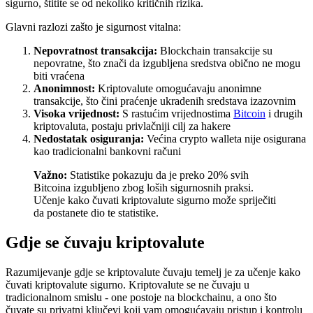
sigurno, štitite se od nekoliko kritičnih rizika.
Glavni razlozi zašto je sigurnost vitalna:
Nepovratnost transakcija:
Blockchain transakcije su
nepovratne, što znači da izgubljena sredstva obično ne mogu
biti vraćena
Anonimnost:
Kriptovalute omogućavaju anonimne
transakcije, što čini praćenje ukradenih sredstava izazovnim
Visoka vrijednost:
S rastućim vrijednostima
Bitcoin
i drugih
kriptovaluta, postaju privlačniji cilj za hakere
Nedostatak osiguranja:
Većina crypto walleta nije osigurana
kao tradicionalni bankovni računi
Važno:
Statistike pokazuju da je preko 20% svih
Bitcoina izgubljeno zbog loših sigurnosnih praksi.
Učenje kako čuvati kriptovalute sigurno može spriječiti
da postanete dio te statistike.
Gdje se čuvaju kriptovalute
Razumijevanje gdje se kriptovalute čuvaju temelj je za učenje kako
čuvati kriptovalute sigurno. Kriptovalute se ne čuvaju u
tradicionalnom smislu - one postoje na blockchainu, a ono što
čuvate su privatni ključevi koji vam omogućavaju pristup i kontrolu