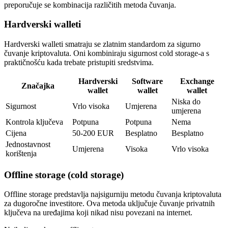
preporučuje se kombinacija različitih metoda čuvanja.
Hardverski walleti
Hardverski walleti smatraju se zlatnim standardom za sigurno
čuvanje kriptovaluta. Oni kombiniraju sigurnost cold storage-a s
praktičnošću kada trebate pristupiti sredstvima.
Hardverski
Software
Exchange
Značajka
wallet
wallet
wallet
Niska do
Sigurnost
Vrlo visoka
Umjerena
umjerena
Kontrola ključeva
Potpuna
Potpuna
Nema
Cijena
50-200 EUR
Besplatno
Besplatno
Jednostavnost
Umjerena
Visoka
Vrlo visoka
korištenja
Offline storage (cold storage)
Offline storage predstavlja najsigurniju metodu čuvanja kriptovaluta
za dugoročne investitore. Ova metoda uključuje čuvanje privatnih
ključeva na uređajima koji nikad nisu povezani na internet.