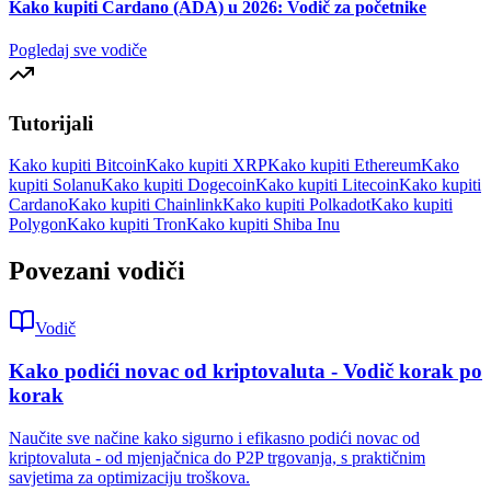
Kako kupiti Cardano (ADA) u 2026: Vodič za početnike
Pogledaj sve vodiče
Tutorijali
Kako kupiti Bitcoin
Kako kupiti XRP
Kako kupiti Ethereum
Kako
kupiti Solanu
Kako kupiti Dogecoin
Kako kupiti Litecoin
Kako kupiti
Cardano
Kako kupiti Chainlink
Kako kupiti Polkadot
Kako kupiti
Polygon
Kako kupiti Tron
Kako kupiti Shiba Inu
Povezani vodiči
Vodič
Kako podići novac od kriptovaluta - Vodič korak po
korak
Naučite sve načine kako sigurno i efikasno podići novac od
kriptovaluta - od mjenjačnica do P2P trgovanja, s praktičnim
savjetima za optimizaciju troškova.