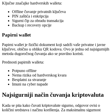
Ključne značajke hardverskih walleta:
Offline čuvanje privatnih ključeva
PIN zaštića i enkripcija
Sigurni čip za obradu transakcija
Backup i recovery opcije
Papirni wallet
Papirni wallet je fizički dokument koji sadrži vaše privatne i javne
ključeve, obično u obliku QR kodova. Ovo je jedna od najsigurnijih
metoda dugoročnog čuvanja ako se pravilno koristi.
Prednosti papirnih walleta:
Potpuno offline
Nema rizika od hardverskog kvara
Besplatni za stvaranje
Imuni na cyber napade
Najsigurniji način čuvanja kriptovaluta
Kada se pita kako čuvati kriptovalute sigurno, odgovor ovisi o
količini sredstava i načinu korištenja. Za maksimalnu sigurnost