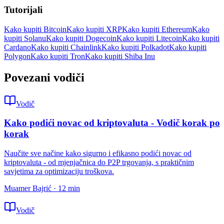
Tutorijali
Kako kupiti Bitcoin
Kako kupiti XRP
Kako kupiti Ethereum
Kako
kupiti Solanu
Kako kupiti Dogecoin
Kako kupiti Litecoin
Kako kupiti
Cardano
Kako kupiti Chainlink
Kako kupiti Polkadot
Kako kupiti
Polygon
Kako kupiti Tron
Kako kupiti Shiba Inu
Povezani vodiči
Vodič
Kako podići novac od kriptovaluta - Vodič korak po
korak
Naučite sve načine kako sigurno i efikasno podići novac od
kriptovaluta - od mjenjačnica do P2P trgovanja, s praktičnim
savjetima za optimizaciju troškova.
Muamer Bajrić
·
12
min
Vodič