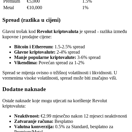
Premium
€5,000
1.5%
Metal
€10,000
1%
Spread (razlika u cijeni)
Glavni trošak kod
Revolut kriptovaluta
je spread - razlika između
kupovne i prodajne cijene:
Bitcoin i Ethereum:
1.5-2.5% spread
Glavne kriptovalute:
2-4% spread
Manje popularne kriptovalute:
3-6% spread
Vikendima:
Povećan spread za 1-2%
Spread se mijenja ovisno o tržišnoj volatilnosti i likvidnosti. U
vremenima visoke volatilnosti, spread može biti značajno viši.
Dodatne naknade
Ostale naknade koje mogu utjecati na korištenje Revolut
kriptovaluta:
Neaktivnost:
€2.99 mjesečno nakon 12 mjeseci neaktivnosti
Zatvaranje računa:
Besplatno
Valutna konverzija:
0.5% za Standard, besplatno za
Premium/Metal