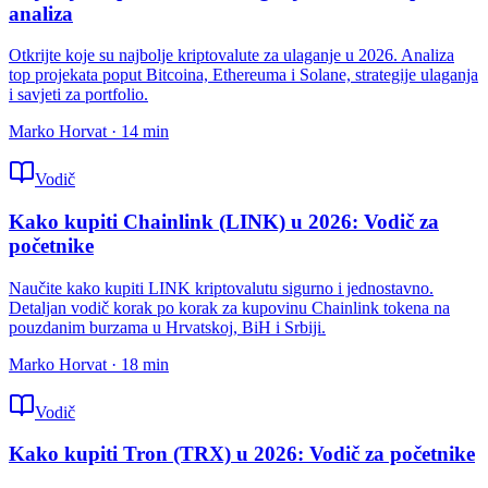
analiza
Otkrijte koje su najbolje kriptovalute za ulaganje u 2026. Analiza
top projekata poput Bitcoina, Ethereuma i Solane, strategije ulaganja
i savjeti za portfolio.
Marko Horvat
·
14
min
Vodič
Kako kupiti Chainlink (LINK) u 2026: Vodič za
početnike
Naučite kako kupiti LINK kriptovalutu sigurno i jednostavno.
Detaljan vodič korak po korak za kupovinu Chainlink tokena na
pouzdanim burzama u Hrvatskoj, BiH i Srbiji.
Marko Horvat
·
18
min
Vodič
Kako kupiti Tron (TRX) u 2026: Vodič za početnike