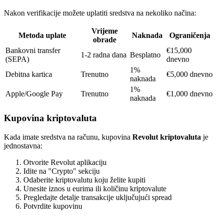
Nakon verifikacije možete uplatiti sredstva na nekoliko načina:
Vrijeme
Metoda uplate
Naknada
Ograničenja
obrade
Bankovni transfer
€15,000
1-2 radna dana
Besplatno
(SEPA)
dnevno
1%
Debitna kartica
Trenutno
€5,000 dnevno
naknada
1%
Apple/Google Pay
Trenutno
€1,000 dnevno
naknada
Kupovina kriptovaluta
Kada imate sredstva na računu, kupovina
Revolut kriptovaluta
je
jednostavna:
Otvorite Revolut aplikaciju
Idite na "Crypto" sekciju
Odaberite kriptovalutu koju želite kupiti
Unesite iznos u eurima ili količinu kriptovalute
Pregledajte detalje transakcije uključujući spread
Potvrdite kupovinu