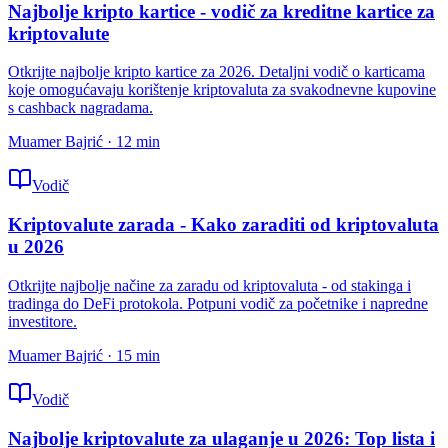
Najbolje kripto kartice - vodič za kreditne kartice za
kriptovalute
Otkrijte najbolje kripto kartice za 2026. Detaljni vodič o karticama
koje omogućavaju korištenje kriptovaluta za svakodnevne kupovine
s cashback nagradama.
Muamer Bajrić
·
12
min
Vodič
Kriptovalute zarada - Kako zaraditi od kriptovaluta
u 2026
Otkrijte najbolje načine za zaradu od kriptovaluta - od stakinga i
tradinga do DeFi protokola. Potpuni vodič za početnike i napredne
investitore.
Muamer Bajrić
·
15
min
Vodič
Najbolje kriptovalute za ulaganje u 2026: Top lista i