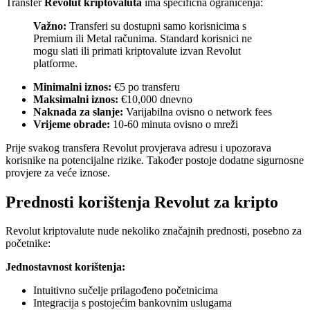
Transfer
Revolut kriptovaluta
ima specifična ograničenja:
Važno:
Transferi su dostupni samo korisnicima s
Premium ili Metal računima. Standard korisnici ne
mogu slati ili primati kriptovalute izvan Revolut
platforme.
Minimalni iznos:
€5 po transferu
Maksimalni iznos:
€10,000 dnevno
Naknada za slanje:
Varijabilna ovisno o network fees
Vrijeme obrade:
10-60 minuta ovisno o mreži
Prije svakog transfera Revolut provjerava adresu i upozorava
korisnike na potencijalne rizike. Također postoje dodatne sigurnosne
provjere za veće iznose.
Prednosti korištenja Revolut za kripto
Revolut kriptovalute nude nekoliko značajnih prednosti, posebno za
početnike:
Jednostavnost korištenja:
Intuitivno sučelje prilagođeno početnicima
Integracija s postojećim bankovnim uslugama