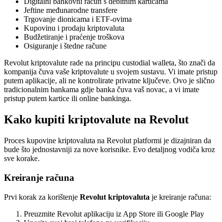
Digitalni bankovni račun s debitnim karticama
Jeftine međunarodne transfere
Trgovanje dionicama i ETF-ovima
Kupovinu i prodaju kriptovaluta
Budžetiranje i praćenje troškova
Osiguranje i štedne račune
Revolut kriptovalute rade na principu custodial walleta, što znači da
kompanija čuva vaše kriptovalute u svojem sustavu. Vi imate pristup
putem aplikacije, ali ne kontrolirate privatne ključeve. Ovo je slično
tradicionalnim bankama gdje banka čuva vaš novac, a vi imate
pristup putem kartice ili online bankinga.
Kako kupiti kriptovalute na Revolut
Proces kupovine kriptovaluta na Revolut platformi je dizajniran da
bude što jednostavniji za nove korisnike. Evo detaljnog vodiča kroz
sve korake.
Kreiranje računa
Prvi korak za korištenje
Revolut kriptovaluta
je kreiranje računa:
Preuzmite Revolut aplikaciju iz App Store ili Google Play