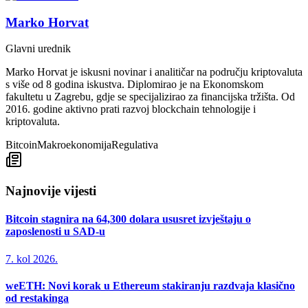
Marko Horvat
Glavni urednik
Marko Horvat je iskusni novinar i analitičar na području kriptovaluta
s više od 8 godina iskustva. Diplomirao je na Ekonomskom
fakultetu u Zagrebu, gdje se specijalizirao za financijska tržišta. Od
2016. godine aktivno prati razvoj blockchain tehnologije i
kriptovaluta.
Bitcoin
Makroekonomija
Regulativa
Najnovije vijesti
Bitcoin stagnira na 64,300 dolara ususret izvještaju o
zaposlenosti u SAD-u
7. kol 2026.
weETH: Novi korak u Ethereum stakiranju razdvaja klasično
od restakinga