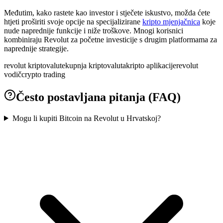
Međutim, kako rastete kao investor i stječete iskustvo, možda ćete
htjeti proširiti svoje opcije na specijalizirane
kripto mjenjačnica
koje
nude naprednije funkcije i niže troškove. Mnogi korisnici
kombiniraju Revolut za početne investicije s drugim platformama za
naprednije strategije.
revolut kriptovalute
kupnja kriptovaluta
kripto aplikacije
revolut
vodič
crypto trading
Često postavljana pitanja (FAQ)
Mogu li kupiti Bitcoin na Revolut u Hrvatskoj?