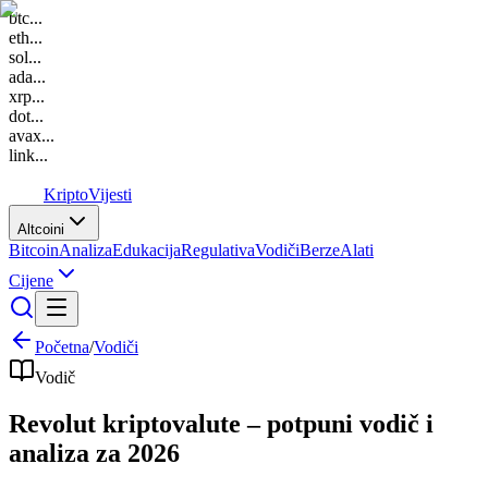
btc
...
eth
...
sol
...
ada
...
xrp
...
dot
...
avax
...
link
...
K
Kripto
Vijesti
Altcoini
Bitcoin
Analiza
Edukacija
Regulativa
Vodiči
Berze
Alati
Cijene
Početna
/
Vodiči
Vodič
Revolut kriptovalute – potpuni vodič i
analiza za 2026