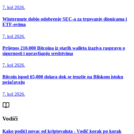
7. kol 2026.
Wintermute dobio odobrenje SEC-a za trgovanje dionicama i
ETF-ovima
7. kol 2026.
Prijenos 210.000 Bitcoina iz starih walleta izaziva raspravu o
sigurnosti i upravljanju sredstvima
7. kol 2026.
Bitcoin ispod 65,000 dolara dok se tenzije na Bliskom istoku
pojačavaju
7. kol 2026.
Vodiči
Kako podići novac od kriptovaluta - Vodič korak po korak