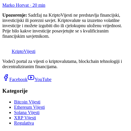
Marko Horvat
·
20
min
Upozorenje:
Sadržaj na KriptoVijesti ne predstavlja financijski,
investicijski ili porezni savjet. Kriptovalute su izuzetno volatilne
investicije i možete izgubiti dio ili cjelokupnu uloženu vrijednost.
Prije bilo kakve investicije posavjetujte se s kvalificiranim
financijskim savjetnikom.
K
Kripto
Vijesti
Vodeći portal za vijesti o kriptovalutama, blockchain tehnologiji i
decentraliziranim financijama.
Facebook
YouTube
Kategorije
Bitcoin Vijesti
Ethereum Vijesti
Solana Vijesti
XRP Vijesti
Regulativa