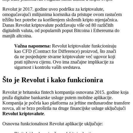
Revolut je 2017. godine uveo podršku za kriptovalute,
omogućavajući milijunima korisnika da pristupe ovom rastućem
tržištu bez potrebe za korištenjem složenih kripto mjenjačnica.
Danas Revolut kriptovalute podržavaju više od 80 različitih
digitalnih valuta, od popularnih poput Bitcoina i Ethereuma do
manjih altcoina.
Važna napomena:
Revolut kriptovalute funkcioniraju
kao CFD (Contract for Difference) proizvod, što znači
da ne posjedujete stvarne kriptovalute već ugovor koji
prati njihovu cijenu. Ovo ima značajne implikacije za
sigurnost i kontrolu vaših sredstava.
Što je Revolut i kako funkcionira
Revolut je britanska fintech kompanija osnovana 2015. godine koja
pruža digitalne bankarske usluge putem mobilne aplikacije.
Kompanija je počela kao platforma za jeftine međunarodne transfere
novca, ali se brzo proširila na druge financijske usluge uključujući
Revolut kriptovalute
.
Osnovna funkcionalnost Revolut aplikacije uključuje: