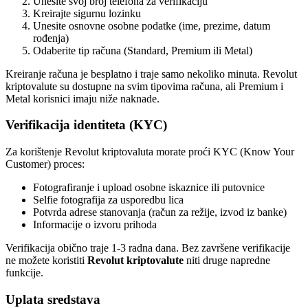
Unesite svoj broj telefona za verifikaciju
Kreirajte sigurnu lozinku
Unesite osnovne osobne podatke (ime, prezime, datum
rođenja)
Odaberite tip računa (Standard, Premium ili Metal)
Kreiranje računa je besplatno i traje samo nekoliko minuta. Revolut
kriptovalute su dostupne na svim tipovima računa, ali Premium i
Metal korisnici imaju niže naknade.
Verifikacija identiteta (KYC)
Za korištenje Revolut kriptovaluta morate proći KYC (Know Your
Customer) proces:
Fotografiranje i upload osobne iskaznice ili putovnice
Selfie fotografija za usporedbu lica
Potvrda adrese stanovanja (račun za režije, izvod iz banke)
Informacije o izvoru prihoda
Verifikacija obično traje 1-3 radna dana. Bez završene verifikacije
ne možete koristiti
Revolut kriptovalute
niti druge napredne
funkcije.
Uplata sredstava