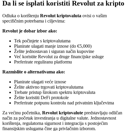
Da li se isplati koristiti Revolut za kripto
Odluka o korištenju
Revolut kriptovaluta
ovisi o vašim
specifičnim potrebama i ciljevima:
Revolut je dobar izbor ako:
Tek počinjete s kriptovalutama
Planirate ulagati manje iznose (do €5,000)
Želite jednostavan i siguran način kupovine
Već koristite Revolut za druge financijske usluge
Preferirate reguliranu platformu
Razmislite o alternativama ako:
Planirate ulagati veće iznose
Želite aktivno trgovati kriptovalutama
Trebate pristup širokom spektru kriptovaluta
Želite koristiti DeFi protokole
Preferirate potpunu kontrolu nad privatnim ključevima
Za većinu početnika,
Revolut kriptovalute
predstavljaju odličan
način za početak investiranja u digitalne valute. Jednostavnost
korištenja, regulatorna sigurnost i integracija s postojećim
finansijskim uslugama čine ga privlačnim izborom.