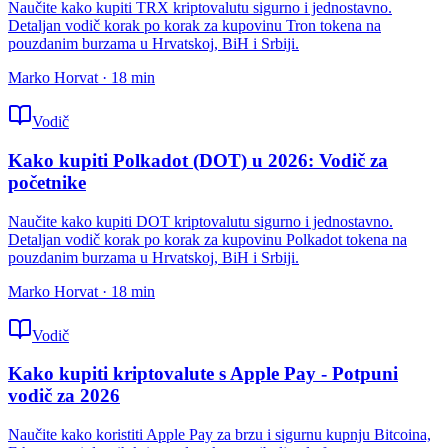
Naučite kako kupiti TRX kriptovalutu sigurno i jednostavno.
Detaljan vodič korak po korak za kupovinu Tron tokena na
pouzdanim burzama u Hrvatskoj, BiH i Srbiji.
Marko Horvat
·
18
min
Vodič
Kako kupiti Polkadot (DOT) u 2026: Vodič za
početnike
Naučite kako kupiti DOT kriptovalutu sigurno i jednostavno.
Detaljan vodič korak po korak za kupovinu Polkadot tokena na
pouzdanim burzama u Hrvatskoj, BiH i Srbiji.
Marko Horvat
·
18
min
Vodič
Kako kupiti kriptovalute s Apple Pay - Potpuni
vodič za 2026
Naučite kako koristiti Apple Pay za brzu i sigurnu kupnju Bitcoina,