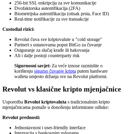
256-bit SSL enkripcija za sve komunikacije
Dvofaktorska autentifikacija (2FA)
Biometrijska autentifikacija (otisak prsta, Face ID)
Real-time notifikacije za sve transakcije
Custodial rizici:
Revolut čuva sve kriptovalute u "cold storage"
Partneri s ustanovama poput BitGo za čuvanje
Osiguranje za slučaj krađe ili hakovanja
Ali i dalje postoji counterparty risk
Sigurnosni savjet:
Za veće iznose razmislite o
korištenju
sigurno čuvanje kripta
putem hardware
walleta umjesto držanja sve na Revolut platformi.
Revolut vs klasične kripto mjenjačnice
Usporedba
Revolut kriptovaluta
s tradicionalnim kripto
mjenjačnicama pomaže u donošenju informirane odluke:
Revolut prednosti:
Jednostavnost i user-friendly interface
Integracija s bankovnim uslugama